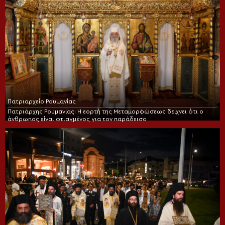
Πατριαρχείο Ρουμανίας
Πατριάρχης Ρουμανίας: Η εορτή της Μεταμορφώσεως δείχνει ότι ο
άνθρωπος είναι φτιαγμένος για τον παράδεισο