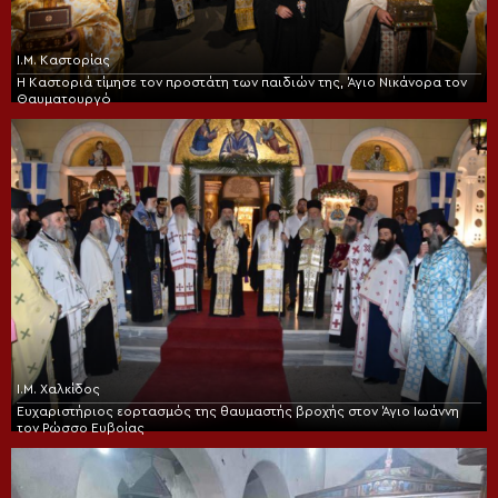
Ι.Μ. Καστορίας
Η Καστοριά τίμησε τον προστάτη των παιδιών της, Άγιο Νικάνορα τον
Θαυματουργό
Ι.Μ. Χαλκίδος
Ευχαριστήριος εορτασμός της θαυμαστής βροχής στον Άγιο Ιωάννη
τον Ρώσσο Ευβοίας