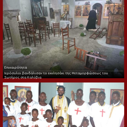
Επικαιρότητα
Ιερόσυλοι βανδάλισαν το εκκλησάκι της Μεταμορφώσεως του
Σωτήρος στα Καλύβια