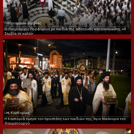
Πατριαρχείο Σερβίας
Ο Πατριάρχης Πορφύριος με παιδιά της αθλητικής κατασκήνωσης «Η
Σερβία σε καλεί»
Ι.Μ. Καστορίας
Η Καστοριά τίμησε τον προστάτη των παιδιών της, Άγιο Νικάνορα τον
Θαυματουργό