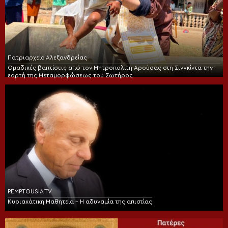
Πατριαρχείο Αλεξανδρείας
Ομαδικές βαπτίσεις από τον Μητροπολίτη Αρούσας στη Σινγκίντα την
εορτή της Μεταμορφώσεως του Σωτήρος
PEMPTOUSIA TV
Κυριακάτικη Μαθητεία – Η αδυναμία της απιστίας