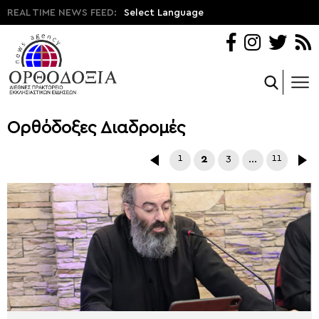
REAL TIME NEWS FEED:
Select Language
Ορθόδοξες Διαδρομές
1
2
3
…
11