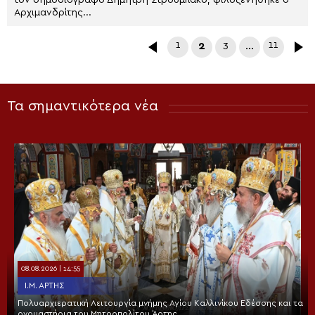
τον δημοσιογράφο Δημήτρη Στρουμπάκο, φιλοξενήθηκε ο
Αρχιμανδρίτης...
1
2
3
…
11
Τα σημαντικότερα νέα
08.08.2026 | 14:55
Ι.Μ. ΆΡΤΗΣ
Πολυαρχιερατική Λειτουργία μνήμης Αγίου Καλλινίκου Εδέσσης και τα
ονομαστήρια του Μητροπολίτου Άρτης