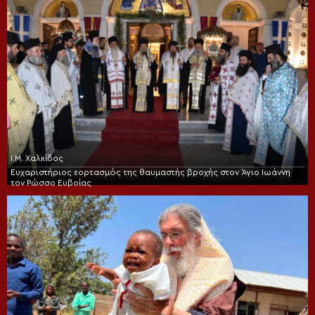
Ι.Μ. Χαλκίδος
Ευχαριστήριος εορτασμός της θαυμαστής βροχής στον Άγιο Ιωάννη
τον Ρώσσο Ευβοίας