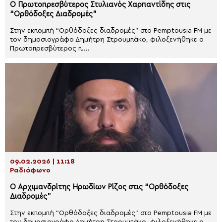
Ο Πρωτοπρεσβύτερος Στυλιανός Χαρπαντίδης στις
“Ορθόδοξες Διαδρομές”
Στην εκπομπή “Ορθόδοξες διαδρομές” στο Pemptousia FM με
τον δημοσιογράφο Δημήτρη Στρουμπάκο, φιλοξενήθηκε ο
Πρωτοπρεσβύτερος π....
09.02.2026 | 11:18
Ραδιόφωνο
Ο Αρχιμανδρίτης Ηρωδίων Ρίζος στις “Ορθόδοξες
Διαδρομές”
Στην εκπομπή “Ορθόδοξες διαδρομές” στο Pemptousia FM με