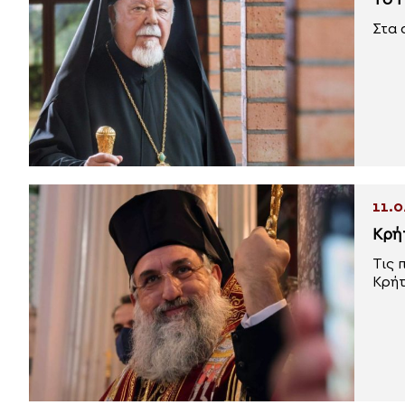
Το 
Στα 
11.0
Κρή
Τις 
Κρήτ