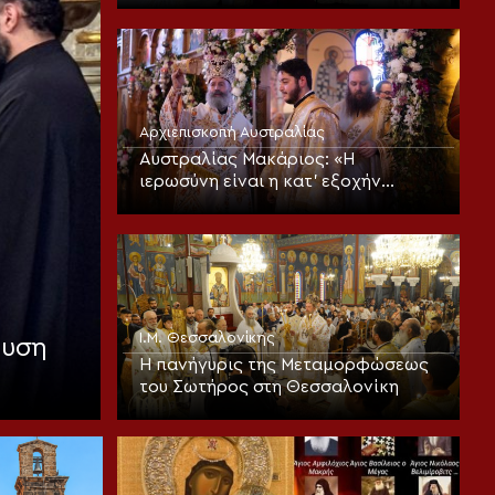
Αρχιεπισκοπή Αυστραλίας
Αυστραλίας Μακάριος: «Η
ιερωσύνη είναι η κατ’ εξοχήν
μεταμορφωτική δύναμη μέσα σε
έναν κόσμο που παραπαίει
πνευματικά»
Ι.Μ. Θεσσαλονίκης
αυση
Η πανήγυρις της Μεταμορφώσεως
του Σωτήρος στη Θεσσαλονίκη