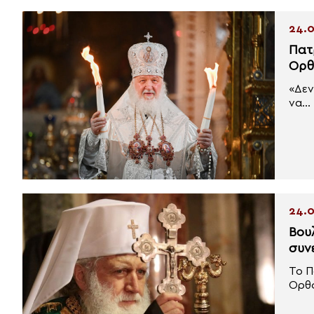
24.0
Πατ
Ορθ
«Δεν
να...
24.0
Βου
συν
Το Π
Ορθό