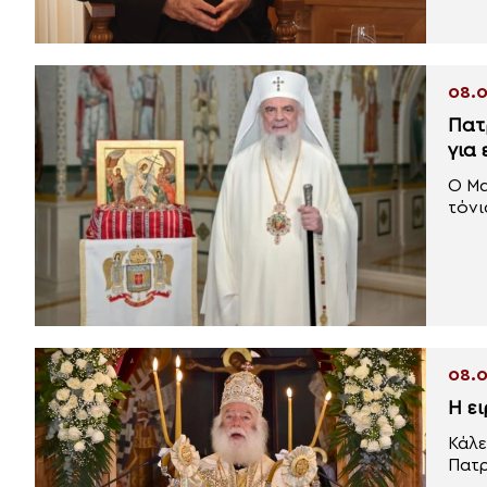
08.0
Πατ
για
Ο Μα
τόνισ
08.0
Η ε
Κάλε
Πατρ