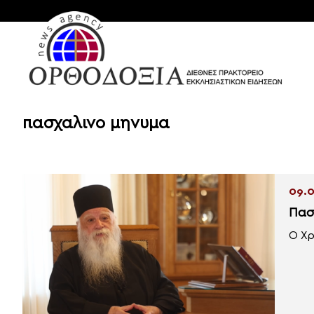
πασχαλινο μηνυμα
09.0
Πασ
Ο Χρ