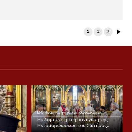
1
2
3
Ι.Μ. Νέας Κρήνης και Καλαμαριάς
Με λαμπρότητα η πανήγυρη της
Μεταμορφώσεως του Σωτήρος
στην Καλαμαριά (ΦΩΤΟ)