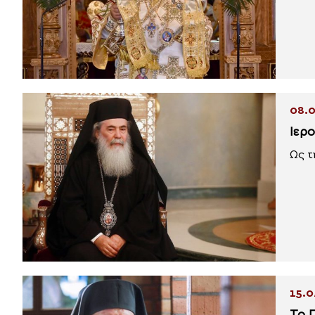
08.0
Ιερ
Ως τ
15.0