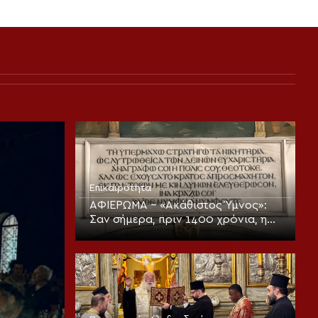
Επικαιρότητα
ΑΦΙΕΡΩΜΑ – «Ακάθιστος Ύμνος»:
Σαν σήμερα, πριν 1400 χρόνια, η
πρώτη ψαλμώδηση της
θεοπρεπούς προσευχής της
Εκκλησίας