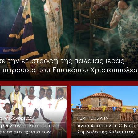
 την επιστροφή της παλαιάς ιεράς
 παρουσία του Επισκόπου Χριστουπόλε
ίο Αλεξανδρείας
PEMPTOUSIA TV
ή Ουγκάντα: Εορτάστηκε η
Άγιοι Απόστολοι: Ο Ναός 
φωση στο «χωριό των
Σύμβολο της Καλαμάτας