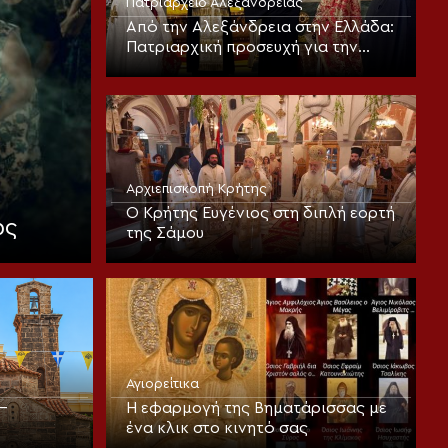
Πατριαρχείο Αλεξανδρείας
Από την Αλεξάνδρεια στην Ελλάδα:
Πατριαρχική προσευχή για την
κατάπαυση των πυρκαγιών
Αρχιεπισκοπή Κρήτης
Ο Κρήτης Ευγένιος στη διπλή εορτή
ως
της Σάμου
Αγιορείτικα
–
Η εφαρμογή της Βηματάρισσας με
ένα κλικ στο κινητό σας