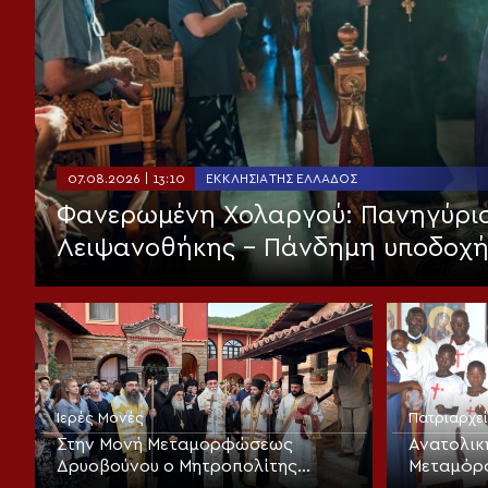
07.08.2026 | 13:10
ΕΚΚΛΗΣΊΑ ΤΗΣ ΕΛΛΆΔΟΣ
Φανερωμένη Χολαργού: Πανηγύρισε
Λειψανοθήκης – Πάνδημη υποδοχή
Ιερές Μονές
Πατριαρχε
Στην Μονή Μεταμορφώσεως
Ανατολικ
Δρυοβούνου ο Μητροπολίτης
Μεταμόρ