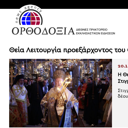
Θεία Λειτουργία προεξάρχοντος του
20.1
Η Θ
Στιγ
Στιγ
δέου