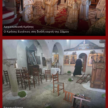
Αρχιεπισκοπή Κρήτης
Ο Κρήτης Ευγένιος στη διπλή εορτή της Σάμου
Επικαιρότητα