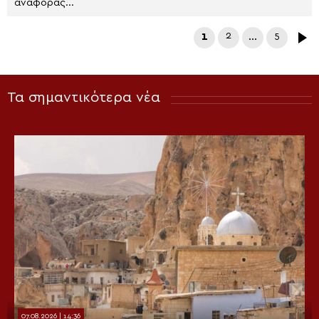
αναφοράς...
1
2
…
5
Τα σημαντικότερα νέα
07.08.2026 | 14:36