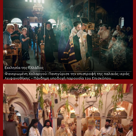
Εκκλησία της Ελλάδος
Φανερωμένη Χολαργού: Πανηγύρισε την επιστροφή της παλαιάς ιεράς
Λειψανοθήκης – Πάνδημη υποδοχή παρουσία του Επισκόπου
Χριστουπόλεως