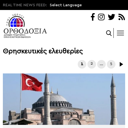
REAL TIME NEWS FEED:
Select Language
Θρησκευτικές ελευθερίες
1
2
…
5