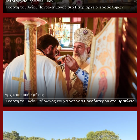
Πατριαρχείο Ιεροσολύμων
Η εορτή του Αγίου Παντελεήμονος στο Πατριαρχείο Ιεροσολύμων
Αρχιεπισκοπή Κρήτης
Η εορτή του Αγίου Μύρωνος και χειροτονία Πρεσβυτέρου στο Ηράκλειο