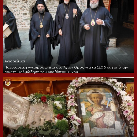
Αγιορείτικα
Πατριαρχική Αντιπροσωπεία στο Άγιον Όρος για τα 1400 έτη από την
πρώτη ψαλμώδηση του Ακαθίστου Ύμνου