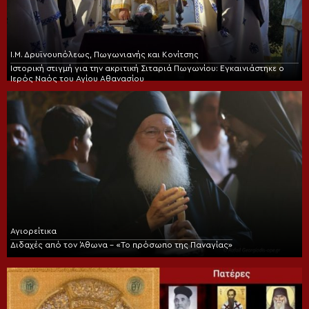
Ι.Μ. Δρυϊνουπόλεως, Πωγωνιανής και Κονίτσης
Ιστορική στιγμή για την ακριτική Σιταριά Πωγωνίου: Εγκαινιάστηκε ο
Ιερός Ναός του Αγίου Αθανασίου
Αγιορείτικα
Διδαχές από τον Άθωνα – «Το πρόσωπο της Παναγίας»