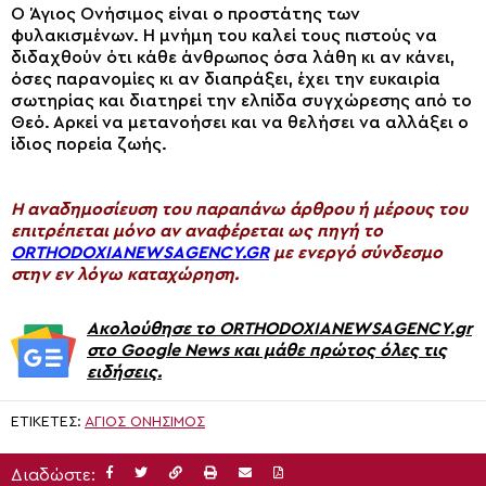
O Άγιος Ονήσιμος είναι ο προστάτης των
φυλακισμένων. Η μνήμη του καλεί τους πιστούς να
διδαχθούν ότι κάθε άνθρωπος όσα λάθη κι αν κάνει,
όσες παρανομίες κι αν διαπράξει, έχει την ευκαιρία
σωτηρίας και διατηρεί την ελπίδα συγχώρεσης από το
Θεό. Αρκεί να μετανοήσει και να θελήσει να αλλάξει ο
ίδιος πορεία ζωής.
H αναδημοσίευση του παραπάνω άρθρου ή μέρους του
επιτρέπεται μόνο αν αναφέρεται ως πηγή το
ORTHODOXIANEWSAGENCY.GR
με ενεργό σύνδεσμο
στην εν λόγω καταχώρηση.
Ακολούθησε το ORTHODOXIANEWSAGENCY.gr
στο Google News και μάθε πρώτος όλες τις
ειδήσεις.
ΕΤΙΚΈΤΕΣ:
ΆΓΙΟΣ ΟΝΉΣΙΜΟΣ
Διαδώστε: