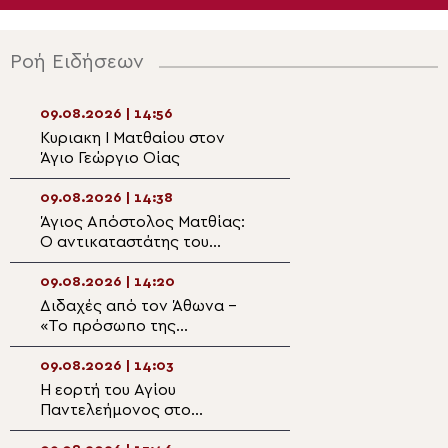
Ροή Ειδήσεων
09.08.2026 | 14:56
09.08.2026 | 13:1
Κυριακη Ι Ματθαίου στον
Αρχιερατική Θεί
Άγιο Γεώργιο Οίας
Λειτουργία και 
για τους πεσόντ
Τουρκική εισβολ
09.08.2026 | 14:38
09.08.2026 | 12:5
Ορμήδεια
Άγιος Απόστολος Ματθίας:
Η Πρόοδος του Τ
Ο αντικαταστάτης του
Σταυρού και Χει
προδότη μαθητή
Πρεσβυτέρου στ
09.08.2026 | 14:20
09.08.2026 | 12:3
Διδαχές από τον Άθωνα –
Η Μικρή Παράκλ
«Το πρόσωπο της
την Υπεραγία Θ
Παναγίας»
στον Ιερό Ναό Π
Κοτσυφιανής Γρα
09.08.2026 | 14:03
09.08.2026 | 12:2
Ιεράπετρας
Η εορτή του Αγίου
Ετήσιο μνημόσυν
Παντελεήμονος στο
αείμνηστο Bουλε
Πατριαρχείο Ιεροσολύμων
Υφυπουργό Από