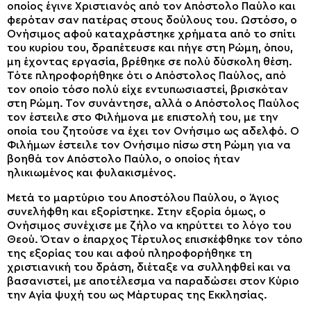
οποίος έγινε Χριστιανός από τον Απόστολο Παύλο και
φερόταν σαν πατέρας στους δούλους του. Ωστόσο, ο
Ονήσιμος αφού καταχράστηκε χρήματα από το σπίτι
του κυρίου του, δραπέτευσε και πήγε στη Ρώμη, όπου,
μη έχοντας εργασία, βρέθηκε σε πολύ δύσκολη θέση.
Τότε πληροφορήθηκε ότι ο Απόστολος Παύλος, από
τον οποίο τόσο πολύ είχε εντυπωσιαστεί, βρισκόταν
στη Ρώμη. Τον συνάντησε, αλλά ο Απόστολος Παύλος
τον έστειλε στο Φιλήμονα με επιστολή του, με την
οποία του ζητούσε να έχει τον Ονήσιμο ως αδελφό. Ο
Φιλήμων έστειλε τον Ονήσιμο πίσω στη Ρώμη για να
βοηθά τον Απόστολο Παύλο, ο οποίος ήταν
ηλικιωμένος και φυλακισμένος.
Μετά το μαρτύριο του Αποστόλου Παύλου, ο Άγιος
συνελήφθη και εξορίστηκε. Στην εξορία όμως, ο
Ονήσιμος συνέχισε με ζήλο να κηρύττει το λόγο του
Θεού. Όταν ο έπαρχος Τέρτυλος επισκέφθηκε τον τόπο
της εξορίας του και αφού πληροφορήθηκε τη
χριστιανική του δράση, διέταξε να συλληφθεί και να
βασανιστεί, με αποτέλεσμα να παραδώσει στον Κύριο
την Αγία ψυχή του ως Μάρτυρας της Εκκλησίας.