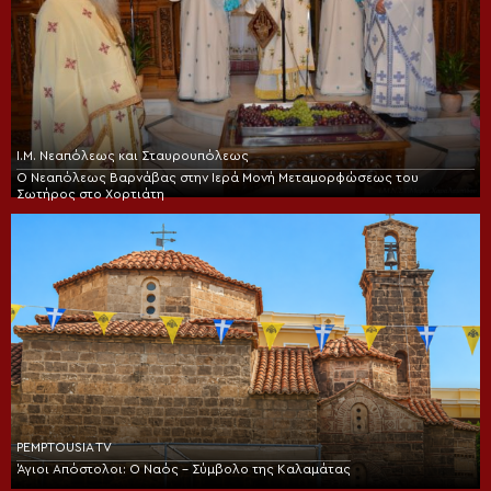
Ι.Μ. Νεαπόλεως και Σταυρουπόλεως
Ο Νεαπόλεως Βαρνάβας στην Ιερά Μονή Μεταμορφώσεως του
Σωτήρος στο Χορτιάτη
PEMPTOUSIA TV
Άγιοι Απόστολοι: Ο Ναός – Σύμβολο της Καλαμάτας