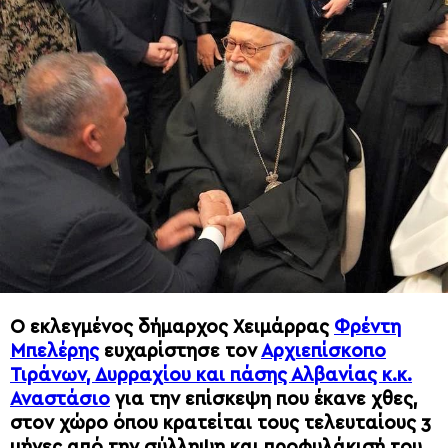
Ο εκλεγμένος δήμαρχος Χειμάρρας
Φρέντη
Μπελέρης
ευχαρίστησε τον
Αρχιεπίσκοπο
Τιράνων, Δυρραχίου και πάσης Αλβανίας κ.κ.
Αναστάσιο
για την επίσκεψη που έκανε χθες,
στον χώρο όπου κρατείται τους τελευταίους 3
μήνες από την σύλληψη και προφυλάκισή του.