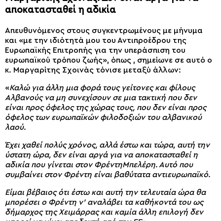
αποκατασταθεί η αδικία
Απευθυνόμενος στους συγκεντρωμένους με μήνυμα
και «με την ιδιότητά μου του Αντιπροέδρου της
Ευρωπαϊκής Επιτροπής για την υπεράσπιση του
ευρωπαϊκού τρόπου ζωής», όπως , σημείωνε σε αυτό ο
κ. Μαργαρίτης Σχοινάς τόνισε μεταξύ άλλων:
«
Καλώ για άλλη μια φορά τους γείτονες και φίλους
Αλβανούς να μη συνεχίσουν σε μια τακτική που δεν
είναι προς όφελος της χώρας τους, που δεν είναι προς
όφελος των ευρωπαϊκών φιλοδοξιών του αλβανικού
λαού.
Έχει χαθεί πολύς χρόνος, αλλά έστω και τώρα, αυτή την
ύστατη ώρα, δεν είναι αργά για να αποκατασταθεί η
αδικία που γίνεται στον ΦρέντηΜπελέρη. Αυτό που
συμβαίνει στον Φρέντη είναι βαθύτατα αντιευρωπαϊκό.
Είμαι βέβαιος ότι έστω και αυτή την τελευταία ώρα θα
μπορέσει ο Φρέντη ν’ αναλάβει τα καθήκοντά του ως
δήμαρχος της Χειμάρρας και καμία άλλη επιλογή δεν