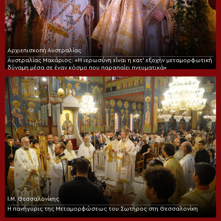
Αρχιεπισκοπή Αυστραλίας
Αυστραλίας Μακάριος: «Η ιερωσύνη είναι η κατ’ εξοχήν μεταμορφωτική
δύναμη μέσα σε έναν κόσμο που παραπαίει πνευματικά»
Ι.Μ. Θεσσαλονίκης
Η πανήγυρις της Μεταμορφώσεως του Σωτήρος στη Θεσσαλονίκη