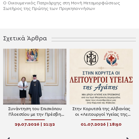
Ο Οικουμενικός Πατριάρχης στη Μονή Μεταμορφώσεως
Σωτήρος της Πρώτης των Πριγκηποννήσων
Σχετικά Άρθρα
Συνάντηση του Επισκόπου
Στην Κορυτσά της Αλβανίας
Πλοεστίου με την Πρέσβη
οι «Λειτουργοί Υγείας της
της Αλβανίας στη Ρουμανία
Αγάπης» της Ιεράς
29.07.2026 | 21:32
01.07.2026 | 18:50
Μητροπόλεως Δημητριάδος