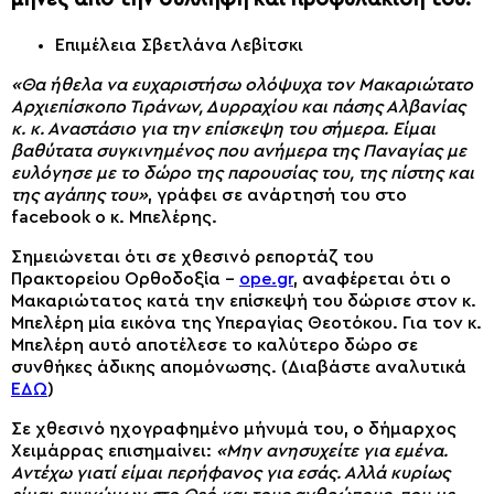
Επιμέλεια Σβετλάνα Λεβίτσκι
«Θα ήθελα να ευχαριστήσω ολόψυχα τον Μακαριώτατο
Αρχιεπίσκοπο Τιράνων, Δυρραχίου και πάσης Αλβανίας
κ. κ. Αναστάσιο για την επίσκεψη του σήμερα. Είμαι
βαθύτατα συγκινημένος που ανήμερα της Παναγίας με
ευλόγησε με το δώρο της παρουσίας του, της πίστης και
της αγάπης του»
, γράφει σε ανάρτησή του στο
facebook ο κ. Μπελέρης.
Σημειώνεται ότι σε χθεσινό ρεπορτάζ του
Πρακτορείου Ορθοδοξία –
ope.gr
, αναφέρεται ότι ο
Μακαριώτατος κατά την επίσκεψή του δώρισε στον κ.
Μπελέρη μία εικόνα της Υπεραγίας Θεοτόκου. Για τον κ.
Μπελέρη αυτό αποτέλεσε το καλύτερο δώρο σε
συνθήκες άδικης απομόνωσης. (Διαβάστε αναλυτικά
ΕΔΩ
)
Σε χθεσινό ηχογραφημένο μήνυμά του, ο δήμαρχος
Χειμάρρας επισημαίνει:
«Μην ανησυχείτε για εμένα.
Αντέχω γιατί είμαι περήφανος για εσάς. Αλλά κυρίως