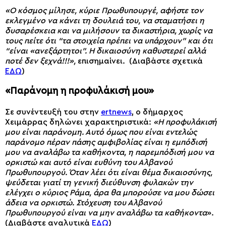
«Ο κόσμος μίλησε, κύριε Πρωθυπουργέ, αφήστε τον
εκλεγμένο να κάνει τη δουλειά του, να σταματήσει η
δυσαρέσκεια και να μιλήσουν τα δικαστήρια, χωρίς να
τους πείτε ότι “τα στοιχεία πρέπει να υπάρχουν” και ότι
“είναι «ανεξάρτητοι”. Η δικαιοσύνη καθυστερεί αλλά
ποτέ δεν ξεχνά!!!»,
επισημαίνει. (Διαβάστε σχετικά
ΕΔΩ
)
«Παράνομη η προφυλάκισή μου»
Σε συνέντευξή του στην
ertnews
, ο δήμαρχος
Χειμάρρας δηλώνει χαρακτηριστικά:
«Η προφυλάκισή
μου είναι παράνομη. Αυτό όμως που είναι εντελώς
παράνομο πέραν πάσης αμφιβολίας είναι η εμπόδισή
μου να αναλάβω τα καθήκοντα, η παρεμπόδισή μου να
ορκιστώ και αυτό είναι ευθύνη του Αλβανού
Πρωθυπουργού. Όταν λέει ότι είναι θέμα δικαιοσύνης,
ψεύδεται γιατί τη γενική διεύθυνση φυλακών την
ελέγχει ο κύριος Ράμα, άρα θα μπορούσε να μου δώσει
άδεια να ορκιστώ. Στόχευση του Αλβανού
Πρωθυπουργού είναι να μην αναλάβω τα καθήκοντα
».
(Διαβάστε αναλυτικά
ΕΔΩ
)