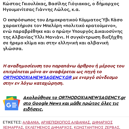
Κώστας Γκιουλέκας, Βασίλης Γιόγιακας, ο δήμαρχος
Ηγουμενίτσας Γιάννης Λώλος, κ.α.
Ο εκπρόσωπος του Δημοκρατικού Κόμματος Ύβι Κάσο
χαρακτήρισε τον Μπελέρη «πολιτικό κρατούμενο»,
ενώ παραβρέθηκε και ο πρώην Υπουργός Δικαιοσύνης
της Αλβανίας Ύλλι Μανιάνι. Η συγκέντρωση διεξήχθη
σε ήρεμο κλίμα και στην ελληνική και αλβανική
γλώσσα.
H αναδημοσίευση του παραπάνω άρθρου ή μέρους του
επιτρέπεται μόνο αν αναφέρεται ως πηγή το
ORTHODOXIANEWSAGENCY.GR
με ενεργό σύνδεσμο
στην εν λόγω καταχώρηση.
Ακολούθησε το ORTHODOXIANEWSAGENCY.gr
στο Google News και μάθε πρώτος όλες τις
ειδήσεις.
ΕΤΙΚΈΤΕΣ:
ΑΛΒΑΝΙΑ
,
ΑΡΧΙΕΠΊΣΚΟΠΟΣ ΑΛΒΑΝΊΑΣ
,
ΔΉΜΑΡΧΟΣ
ΧΕΙΜΆΡΡΑΣ
,
ΕΚΛΕΓΜΈΝΟΣ ΔΉΜΑΡΧΟΣ
,
ΚΩΝΣΤΑΝΤΊΝΟΣ ΖΈΡΒΑΣ
,