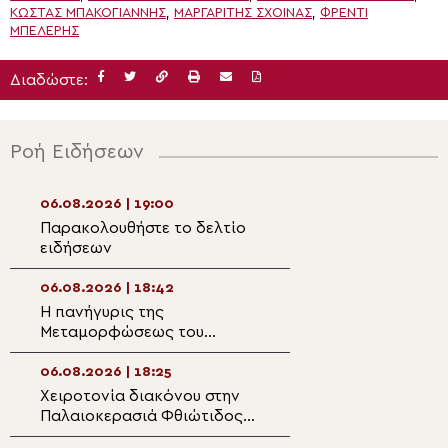
ΚΏΣΤΑΣ ΜΠΑΚΟΓΙΆΝΝΗΣ
,
ΜΑΡΓΑΡΙΤΗΣ ΣΧΟΙΝΑΣ
,
ΦΡΈΝΤΙ
ΜΠΕΛΈΡΗΣ
Διαδώστε:
Ροή Ειδήσεων
06.08.2026 | 19:00
06.08.2026 | 17:2
Παρακολουθήστε το δελτίο
Αρχιερατική Θεί
ειδήσεων
Λειτουργία στο Γ
ορεινής Ναυπακ
06.08.2026 | 18:42
06.08.2026 | 17:1
Η πανήγυρις της
Η Δεσποτική εορ
Μεταμορφώσεως του
Μεταμορφώσεως 
Σωτήρος στη Θεσσαλονίκη
στη Μητρόπολη 
06.08.2026 | 18:25
06.08.2026 | 16:5
Χειροτονία διακόνου στην
Η εορτή της Θεί
Παλαιοκερασιά Φθιώτιδος
Μεταμορφώσεως 
(ΒΙΝΤΕΟ)
Μητρόπολη Κηφι