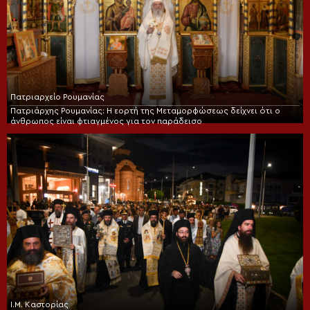
Πατριαρχείο Ρουμανίας
Πατριάρχης Ρουμανίας: Η εορτή της Μεταμορφώσεως δείχνει ότι ο
άνθρωπος είναι φτιαγμένος για τον παράδεισο
Ι.Μ. Καστορίας