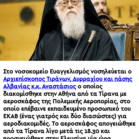
Στο νοσοκομείο Ευαγγελισμός νοσηλεύεται ο
Αρχιεπίσκοπος Τιράνων, Δυρραχίου και πάσης
Αλβανίας κ.κ. Αναστάσιος
ο οποίος
διακομίσθηκε στην Αθήνα από τα Τίρανα με
αεροσκάφος της Πολεμικής Αεροπορίας, στο
οποίο επέβαινε εκπαιδευμένο προσωπικό του
ΕΚΑΒ (ένας γιατρός και δύο διασώστες) για
αεροδιακομιδές. Το αεροσκάφος απογειώθηκε
από τα Τίρανα λίγο μετά τις 18.30 και
προσγειώθηκε στην Ελευσίνα μία ώρα