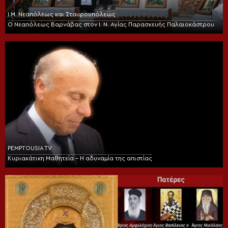
Ι.Μ. Νεαπόλεως και Σταυρουπόλεως
Ο Νεαπόλεως Βαρνάβας στον Ι. Ν. Αγίας Παρασκευής Παλαιοκάστρου
PEMPTOUSIA TV
Κυριακάτικη Μαθητεία – Η αδυναμία της απιστίας