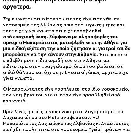
αργότερα.
Σημειώνεται ότι ο Μακαριώτατος είχε εισαχθεί σε
νοσοκομείο της Αλβανίας πριν από μερικές μέρες και
τότε είχε γίνει γνωστό ότι είχε προσβληθεί
από
εποχιακή ίωση. Σύμφωνα με πληροφορίες του
ope.gr ο Μακαριώτατος μεταφέρθηκε στην Αθήνα για
μια ειδική εξέταση την οποία ζήτησαν οι γιατροί και δε
μπορούσαν να την κάνουν στην Αλβανία.
Έτσι κρίθηκε
επιβεβλημένη η διακομιδή του στην Αθήνα και
ειδικότερα στον Ευαγγελισμό, όπου νοσηλεύεται σε
απλό θάλαμο και όχι στην Εντατική, όπως αρχικά είχε
γίνει γνωστό.
Ο Μακαριώτατος είχε νοσηλευτεί στο ίδιο νοσοκομείο,
τον Νοέμβριο του 2020, όταν είχε προσβληθεί από
κορωνοϊό.
Πριν λίγες ημέρες, ανακοίνωση στο λογαριασμό του
Αρχιεπισκόπου στο Meta αναφερόταν: «Ο
Μακαριότατος Αρχιεπίσκοπος Αλβανίας κ. Αναστάσιος
εισήχθη προληπτικά στο νοσοκομείο Υγεία Τιράνων για