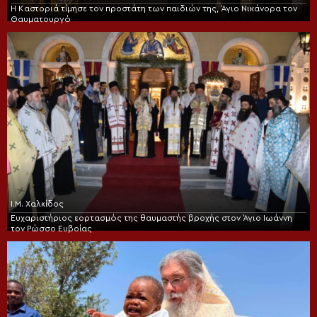
Η Καστοριά τίμησε τον προστάτη των παιδιών της, Άγιο Νικάνορα τον
Θαυματουργό
Ι.Μ. Χαλκίδος
Ευχαριστήριος εορτασμός της θαυμαστής βροχής στον Άγιο Ιωάννη
τον Ρώσσο Ευβοίας