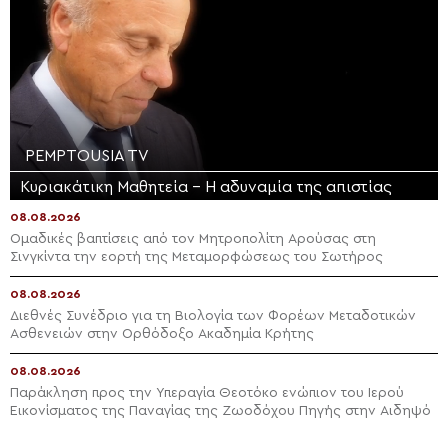
PEMPTOUSIA TV
Κυριακάτικη Μαθητεία – Η αδυναμία της απιστίας
08.08.2026
Ομαδικές βαπτίσεις από τον Μητροπολίτη Αρούσας στη
Σινγκίντα την εορτή της Μεταμορφώσεως του Σωτήρος
08.08.2026
Διεθνές Συνέδριο για τη Βιολογία των Φορέων Μεταδοτικών
Ασθενειών στην Ορθόδοξο Ακαδημία Κρήτης
08.08.2026
Παράκληση προς την Υπεραγία Θεοτόκο ενώπιον του Ιερού
Εικονίσματος της Παναγίας της Ζωοδόχου Πηγής στην Αιδηψό