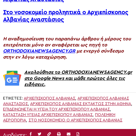
Στο νοσοκομείο προληπτικά ο Αρχιεπίσκοπος
Αλβανίας Αναστάσιος
H αναδημοσίευση του παραπάνω άρθρου ή μέρους του
επιτρέπεται μόνο αν αναφέρεται ως πηγή το
ORTHODOXIANEWSAGENCY.GR
με ενεργό σύνδεσμο
στην εν λόγω καταχώρηση.
Ακολούθησε το ORTHODOXIANEWSAGENCY.gr
στο Google News και μάθε πρώτος όλες τις
ειδήσεις.
ΕΤΙΚΈΤΕΣ:
ΑΡΧΙΕΠΊΣΚΟΠΟΣ ΑΛΒΑΝΊΑΣ
,
ΑΡΧΙΕΠΊΣΚΟΠΟΣ ΑΛΒΑΝΊΑΣ
ΑΝΑΣΤΆΣΙΟΣ
,
ΑΡΧΙΕΠΊΣΚΟΠΟΣ ΑΛΒΑΝΊΑΣ ΕΚΤΆΚΤΩΣ ΣΤΗΝ ΑΘΉΝΑ
,
ΕΠΙΔΕΙΝΏΝΕΤΑΙ Η ΥΓΕΊΑ ΤΟΥ ΑΡΧΙΕΠΙΣΚΌΠΟΥ ΑΛΒΑΝΊΑΣ
,
ΚΑΤΆΣΤΑΣΗ ΥΓΕΊΑΣ ΑΡΧΙΕΠΙΣΚΌΠΟΥ ΑΛΒΑΝΊΑΣ
,
ΠΟΛΕΜΙΚΗ
ΑΕΡΟΠΟΡΙΑ
,
ΣΤΟ ΝΟΣΟΚΟΜΕΊΟ Ο ΑΡΧΙΕΠΊΣΚΟΠΟΣ ΑΛΒΑΝΊΑΣ
Διαδώστε: