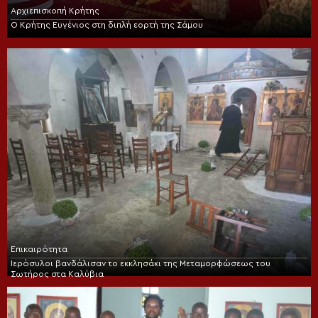
Αρχιεπισκοπή Κρήτης
Ο Κρήτης Ευγένιος στη διπλή εορτή της Σάμου
Επικαιρότητα
Ιερόσυλοι βανδάλισαν το εκκλησάκι της Μεταμορφώσεως του
Σωτήρος στα Καλύβια