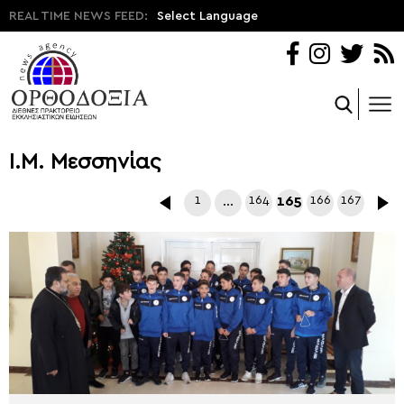
REAL TIME NEWS FEED:
Select Language
Ι.Μ. Μεσσηνίας
1
…
164
165
166
167