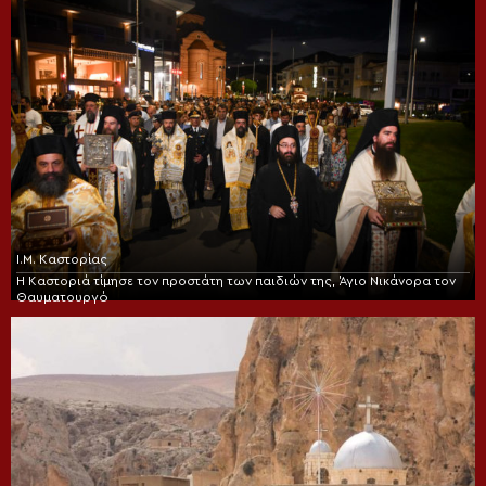
Ι.Μ. Καστορίας
Η Καστοριά τίμησε τον προστάτη των παιδιών της, Άγιο Νικάνορα τον
Θαυματουργό