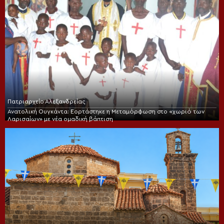
Πατριαρχείο Αλεξανδρείας
Ανατολική Ουγκάντα: Εορτάστηκε η Μεταμόρφωση στο «χωριό των
Λαρισαίων» με νέα ομαδική βάπτιση