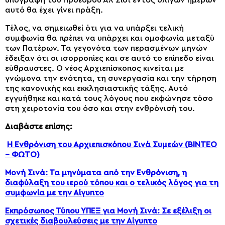
υπογραφή του Προέδρου Αλ Σίσι εντός ολίγων ημέρων
αυτό θα έχει γίνει πράξη.
Τέλος, να σημειωθεί ότι για να υπάρξει τελική
συμφωνία θα πρέπει να υπάρχει και ομοφωνία μεταξύ
των Πατέρων. Τα γεγονότα των περασμένων μηνών
έδειξαν ότι οι ισορροπίες και σε αυτό το επίπεδο είναι
εύθραυστες. Ο νέος Αρχιεπίσκοπος κινείται με
γνώμονα την ενότητα, τη συνεργασία και την τήρηση
της κανονικής και εκκλησιαστικής τάξης. Αυτό
εγγυήθηκε και κατά τους λόγους που εκφώνησε τόσο
στη χειροτονία του όσο και στην ενθρόνισή του.
Διαβάστε επίσης:
Η Ενθρόνιση του Αρχιεπισκόπου Σινά Συμεών (ΒΙΝΤΕΟ
– ΦΩΤΟ)
Μονή Σινά: Τα μηνύματα από την Ενθρόνιση, η
διαφύλαξη του ιερού τόπου και ο τελικός λόγος για τη
συμφωνία με την Αίγυπτο
Εκπρόσωπος Τύπου ΥΠΕΞ για Μονή Σινά: Σε εξέλιξη οι
σχετικές διαβουλεύσεις με την Αίγυπτο