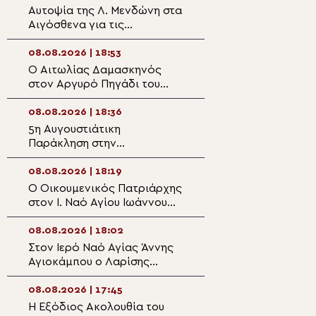
Αυτοψία της Λ. Μενδώνη στα
Η πανήγυρις της
Αιγόσθενα για τις
Μονής Μεταμορ
επιπτώσεις της πυρκαγιάς
Σωτήρος στο G
08.08.2026 | 18:53
08.08.2026 | 17:1
Ο Αιτωλίας Δαμασκηνός
Χειροθεσία Πνευ
στον Αργυρό Πηγάδι του
Οικονόμου στις 
Θέρμου
Πηλίου
08.08.2026 | 18:36
08.08.2026 | 16:5
5η Αυγουστιάτικη
Ντοκιμαντέρ: Άγ
Παράκληση στην
Καλλίνικος – Το
Ευξεινούπολη
άνθος του Παρα
08.08.2026 | 18:19
08.08.2026 | 16:3
Ο Οικουμενικός Πατριάρχης
Αυτοψία του Μη
στον I. Ναό Αγίου Ιωάννου
Ναϊρόμπι στο σχ
της Ρίλας της
Ewasu
Βουλγαροφώνου Κοινότητος
08.08.2026 | 18:02
08.08.2026 | 16:2
για την Παράκληση
Στον Ιερό Ναό Αγίας Άννης
Η ασφάλεια των
Αγιοκάμπου ο Λαρίσης
κατά την αεροπ
Ιερώνυμος
08.08.2026 | 17:45
08.08.2026 | 16:0
Η Εξόδιος Ακολουθία του
Ιερά Παράκληση 