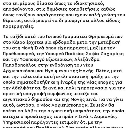
στα επί μέρους θέματα όπως το ιδιοκτησιακό,
αποφεύγονται στις δημόσιες τοποθετήσεις καθώς
όπως τονίζουν παράγοντας που έχουν καλή γνώση του
θέματος, αυτό μπορεί να δημιουργήσει άλλου είδους
παρερμηνείες.
Το ταξίδι αυτό του Γενικού Γραμματέα Θρησκευμάτων
στο Κάιρο έρχεται μία εβδομάδα μετά την μετάβασή
του στη Μονή Σινά όπου είχε παραστεί, μαζί με τον
Πρωθυπουργό, την Υπουργό Παιδείας Σοφία Ζαχαράκη
και την Υφυπουργό Εξωτερικών, Αλεξάνδρα
Παπαδοπούλου στην ενθρόνιση του νέου
Αρχιεπισκόπου και Ηγουμένου της Μονής. Πλέον, μετά
και την τελευταία αυτή εκκλησιαστική πράξη με την
οποία σηματοδοτήθηκε η έναρξη της νέας εποχής για
την Αδελφότητα, ξεκινά και πάλι η προεργασία για την
οριστική υπογραφή συμφωνίας μεταξύ του
αιγυπτιακού δημοσίου και της Μονής Σινά. Για να γίνει
αυτό, ωστόσο, ο νέος Αρχιεπίσκοπος κ. Συμεών θα
πρέπει να λάβει την αιγυπτιακή υπηκοότητα, την οποία
κατέχει ο προκάτοχος του πρώην Σινά κ. Δαμιανός.
Υπηρεσιακοί παράγοντες εκτιμούν ότι με την