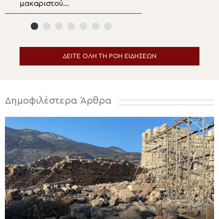
μακαριστού
Ναό Παναγίας Π
Πρωτοπρεσβυτέρου
Ναούσης Πάρου
Νικολάου Βιτζηλαίου στην
Πάρο
ΔΕΙΤΕ ΟΛΗ ΤΗ ΡΟΗ ΕΙΔΗΣΕΩΝ
Δημοφιλέστερα Άρθρα