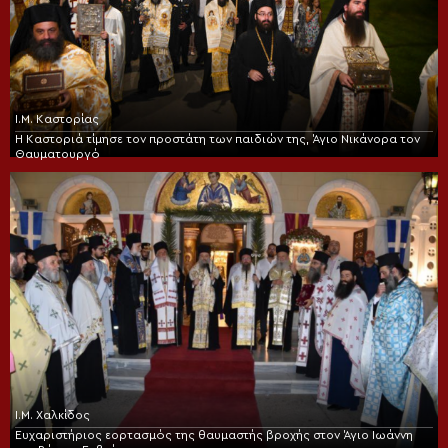
Ι.Μ. Καστορίας
Η Καστοριά τίμησε τον προστάτη των παιδιών της, Άγιο Νικάνορα τον
Θαυματουργό
Ι.Μ. Χαλκίδος
Ευχαριστήριος εορτασμός της θαυμαστής βροχής στον Άγιο Ιωάννη