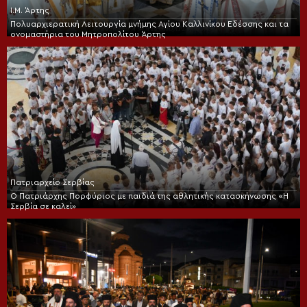
Ι.Μ. Άρτης
Πολυαρχιερατική Λειτουργία μνήμης Αγίου Καλλινίκου Εδέσσης και τα
ονομαστήρια του Μητροπολίτου Άρτης
Πατριαρχείο Σερβίας
Ο Πατριάρχης Πορφύριος με παιδιά της αθλητικής κατασκήνωσης «Η
Σερβία σε καλεί»