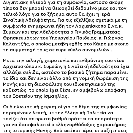
Αιγυπτιακή πλευρά για τη συμφωνία, ωστόσο ακόμη
τίποτα δεν μπορεί να θεωρηθεί δεδομένο μιας και τον
τελικό λόγο για το ζήτημα αυτό θα έχει η Ιερά
Σιναϊτική Αδελφότητα. Για τις εξελίξεις σχετικά με τη
συμφωνία ενημερώνει ήδη τον Αρχιεπίσκοπο Σινά κ.
Συμεών και της Αδελφότητα ο Γενικός Γραμματέας
Θρησκευμάτων του Υπουργείου Παιδείας, κ. Γιώργος
Καλαντζής, ο οποίος μετέβη εχθές στο Κάιρο με σκοπό
τη συμμετοχή τους σε ευρύ κύκλο συνομιλιών .
Μετά την εκλογή, χειροτονία και ενθρόνιση του νέου
Αρχιεπισκόπου κ. Συμεών, η Σιναϊτική Αδελφότητα έχει
αλλάξει σελίδα, ωστόσο το βασικό ζήτημα παραμένει
το ίδιο και δεν είναι άλλο από τη νομική θωράκιση της
Μονής και τη διασφάλιση του ιδιοκτησιακού της
καθεστώς, το οποίο έχει θέσει εν αμφιβόλω απόφαση
του Εφετείου της Ισμαηλίας.
Οι διπλωματική χειρισμοί για το θέμα της συμφωνίας
παραμένουν λεπτή, με την Ελληνική Πολιτεία να
τονίζει ότι σε πρώτο βαθμό πράττει τα απαραίτητα
για να διασφαλιστεί ο ελληνορθόδοξος χαρακτήρας
της ιστορικής Μονής. Από εκεί και πέρα, οι συζητήσεις