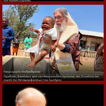
τον Ρώσσο Ευβοίας
Πατριαρχείο Αλεξανδρείας
Ομαδικές βαπτίσεις από τον Μητροπολίτη Αρούσας στη Σινγκίντα την
εορτή της Μεταμορφώσεως του Σωτήρος