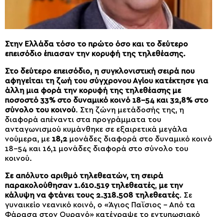
Στην Ελλάδα τόσο το πρώτο όσο και το δεύτερο
επεισόδιο έπιασαν την κορυφή της τηλεθέασης.
Στο δεύτερο επεισόδιο, η συγκλονιστική σειρά που
αφηγείται τη ζωή του σύγχρονου Αγίου κατέκτησε για
άλλη μια φορά την κορυφή της τηλεθέασης με
ποσοστό 33% στο δυναμικό κοινό 18-54 και 32,8%
στο
σύνολο του κοινού
. Στη ζώνη μετάδοσής της, η
διαφορά απέναντι στα προγράμματα του
ανταγωνισμού κυμάνθηκε σε εξαιρετικά μεγάλα
νούμερα, με
18,2
μονάδες διαφορά στο δυναμικό κοινό
18-54 και 16,1 μονάδες διαφορά στο σύνολο του
κοινού.
Σε απόλυτο αριθμό τηλεθεατών, τη σειρά
παρακολούθησαν 1.610.519 τηλεθεατές
,
με την
κάλυψη να φτάνει τους 2.318.508 τηλεθεατές
. Σε
γυναικείο νεανικό κοινό, ο «Άγιος Παΐσιος – Από τα
Φάρασα στον Ουρανό» κατέγραψε το εντυπωσιακό