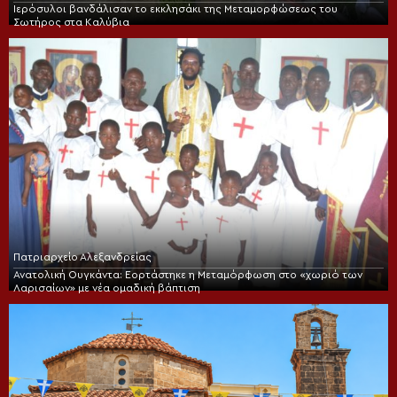
Ιερόσυλοι βανδάλισαν το εκκλησάκι της Μεταμορφώσεως του
Σωτήρος στα Καλύβια
Πατριαρχείο Αλεξανδρείας
Ανατολική Ουγκάντα: Εορτάστηκε η Μεταμόρφωση στο «χωριό των
Λαρισαίων» με νέα ομαδική βάπτιση