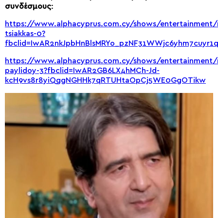
συνδέσμους
:
https://www.alphacyprus.com.cy/shows/entertainment/
tsiakkas-0?
fbclid=IwAR2nkJpbHnBlsMRYo_pzNF31WWjc6yhm7cuyr1q
https://www.alphacyprus.com.cy/shows/entertainment/m
paylidoy-3?fbclid=IwAR2GB6LX4hMCh-Jd-
kcH9vs8r8yiQggNGHHk7qRTUHtaOpCj5WE0GgOTikw