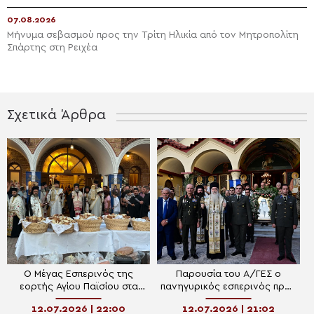
07.08.2026
Μήνυμα σεβασμού προς την Τρίτη Ηλικία από τον Μητροπολίτη
Σπάρτης στη Ρειχέα
Σχετικά Άρθρα
Ο Μέγας Εσπερινός της
Παρουσία του Α/ΓΕΣ ο
εορτής Αγίου Παϊσίου στα
πανηγυρικός εσπερινός προς
Ιωάννινα
τιμήν του Αγίου Παϊσίου,
12.07.2026 | 22:00
12.07.2026 | 21:02
Προστάτη του Όπλου των