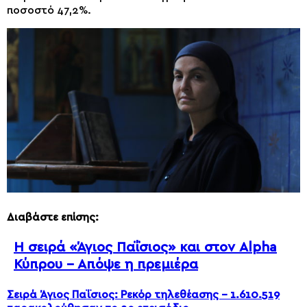
ποσοστό 47,2%.
Διαβάστε επίσης:
Η σειρά «Άγιος Παΐσιος» και στον Alpha
Κύπρου – Απόψε η πρεμιέρα
Σειρά Άγιος Παΐσιος: Ρεκόρ τηλεθέασης – 1.610.519