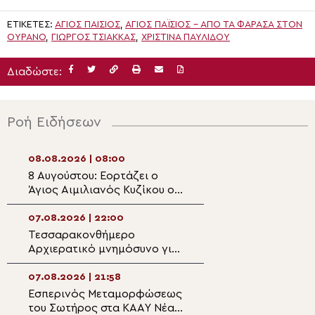
ΕΤΙΚΈΤΕΣ:
ΑΓΙΟΣ ΠΑΊΣΙΟΣ
,
ΆΓΙΟΣ ΠΑΪ́ΣΙΟΣ - ΑΠΌ ΤΑ ΦΆΡΑΣΑ ΣΤΟΝ
ΟΥΡΑΝΌ
,
ΓΙΏΡΓΟΣ ΤΣΙΆΚΚΑΣ
,
ΧΡΙΣΤΊΝΑ ΠΑΥΛΊΔΟΥ
Διαδώστε:
Ροή Ειδήσεων
08.08.2026 | 08:00
07.08.2026 | 21:0
8 Αυγούστου: Εορτάζει ο
Δισαρχιερατικό
Άγιος Αιμιλιανός Κυζίκου ο
στον πανηγυρίζ
Ομολογητής
Μητροπολιτικό 
Μεταμορφώσεως
07.08.2026 | 22:00
07.08.2026 | 20:5
Σωτήρος στην Ε
Τεσσαρακονθήμερο
Η εορτή του Αγίο
Αρχιερατικό μνημόσυνο για
Νεομάρτυρος Χρ
τον π. Δημήτριο Μαρτσούκο
εκ Πρεβέζης
στον Άγιο Ιωάννη Απιδέας
07.08.2026 | 21:58
07.08.2026 | 20:3
Εσπερινός Μεταμορφώσεως
Ο Ύδρας Εφραίμ
του Σωτήρος στα ΚΑΑΥ Νέας
πανηγυρίζουσα ε