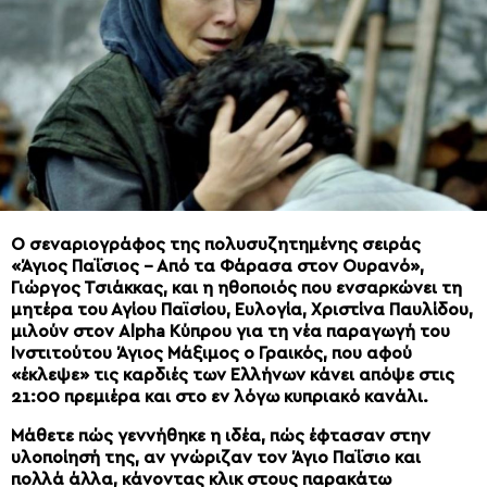
Ο σεναριογράφος της πολυσυζητημένης σειράς
«Άγιος Παΐσιος – Από τα Φάρασα στον Ουρανό»,
Γιώργος Τσιάκκας, και η ηθοποιός που ενσαρκώνει τη
μητέρα του Αγίου Παϊσίου, Ευλογία, Χριστίνα Παυλίδου,
μιλούν στον Alpha Κύπρου για τη νέα παραγωγή του
Ινστιτούτου Άγιος Μάξιμος ο Γραικός, που αφού
«έκλεψε» τις καρδιές των Ελλήνων κάνει απόψε στις
21:00 πρεμιέρα και στο εν λόγω κυπριακό κανάλι.
Μάθετε πώς γεννήθηκε η ιδέα, πώς έφτασαν στην
υλοποίησή της, αν γνώριζαν τον Άγιο Παΐσιο και
πολλά άλλα, κάνοντας κλικ στους παρακάτω