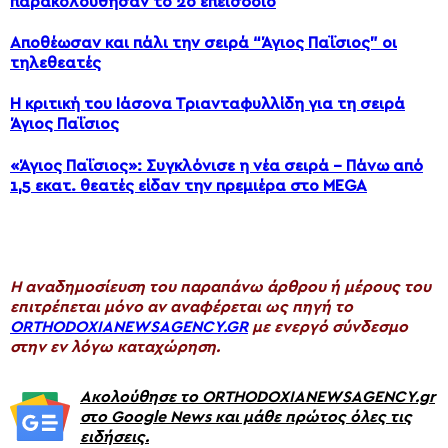
παρακολούθησαν το 2ο επεισόδιο
Αποθέωσαν και πάλι την σειρά “Άγιος Παΐσιος” οι
τηλεθεατές
Η κριτική του Ιάσονα Τριανταφυλλίδη για τη σειρά
Άγιος Παΐσιος
«Άγιος Παΐσιος»: Συγκλόνισε η νέα σειρά – Πάνω από
1,5 εκατ. θεατές είδαν την πρεμιέρα στο MEGA
H αναδημοσίευση του παραπάνω άρθρου ή μέρους του
επιτρέπεται μόνο αν αναφέρεται ως πηγή το
ORTHODOXIANEWSAGENCY.GR
με ενεργό σύνδεσμο
στην εν λόγω καταχώρηση.
Ακολούθησε το ORTHODOXIANEWSAGENCY.gr
στο Google News και μάθε πρώτος όλες τις
ειδήσεις.