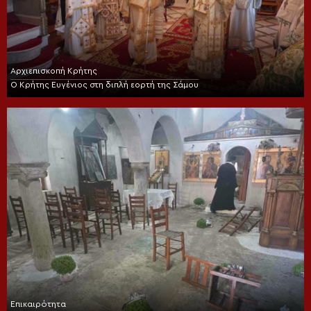
Αρχιεπισκοπή Κρήτης
Ο Κρήτης Ευγένιος στη διπλή εορτή της Σάμου
Επικαιρότητα