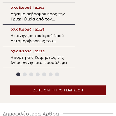
Περάμου
Μεταμορφώσεως
Σωτήρος στην Αί
07.08.2026 | 21:51
07.08.2026 | 20:
Μήνυμα σεβασμού προς την
Επίσκεψη του Υ
Τρίτη Ηλικία από τον
Ναυτιλίας και Ν
Μητροπολίτη Σπάρτης στη
Πολιτικής στον 
Ρειχέα
Λέρου
07.08.2026 | 21:38
07.08.2026 | 20:
Η πανήγυρη του Ιερού Ναού
Πρώτη Παράκλησ
Μεταμορφώσεως του
Ναό της Παναγία
Σωτήρος στη Λέρο
Κάστρου Λέρου
07.08.2026 | 21:22
07.08.2026 | 19:4
Η εορτή της Κοιμήσεως της
Ο Μητροπολίτης
Αγίας Άννης στα Ιεροσόλυμα
Αρκαλοχωρίου σ
για τα θύματα τη
ναζιστικής κατο
Εμπάρου
ΔΕΙΤΕ ΟΛΗ ΤΗ ΡΟΗ ΕΙΔΗΣΕΩΝ
Δημοφιλέστερα Άρθρα