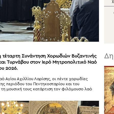
Παραχωρήθηκε τμήμα
χ
στρατοπέδου για
Α
κοινωφελή σκοπό
Π
σ
Δ
Δη
 η τέταρτη Συνάντηση Χορωδιών Βυζαντινής
και Τυρνάβου στον Ιερό Μητροπολιτικό Ναό
ου 2026.
ό Αγίου Αχιλλίου Λαρίσης, οι πέντε χορωδίες
ης περιόδου του Πεντηκοσταρίου και του
ι τη μουσική τους κατάρτιση τον φιλόμουσο λαό