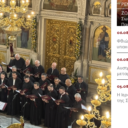
PE
ΖΩ
Σω
Πα
06.0
Φθιώ
υπακ
06.0
Αυστ
μετα
«καλ
05.0
Η Ιε
της 