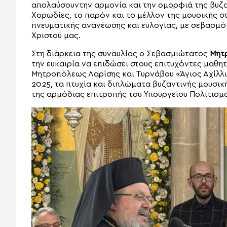
απολαύσουντην αρμονία και την ομορφιά της βυζα
Χορωδίες, το παρόν και το μέλλον της μουσικής σ
πνευματικής ανανέωσης και ευλογίας, με σεβασμό 
Χριστού μας.
Στη διάρκεια της συναυλίας ο Σεβασμιώτατος
Μητρ
την ευκαιρία να επιδώσει στους επιτυχόντες μαθη
Μητροπόλεως Λαρίσης και Τυρνάβου «Άγιος Αχίλλιο
2025, τα πτυχία και διπλώματα βυζαντινής μουσικ
της αρμόδιας επιτροπής του Υπουργείου Πολιτισμο