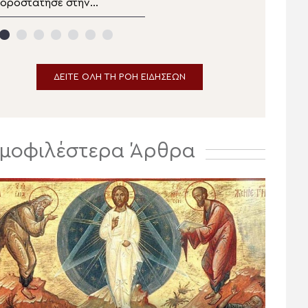
οροστάτησε στην
Φινλανδίας: «Αποστολή
κολουθία του Μεγάλου
της Εκκλησίας δεν είναι
αρακλητικού Κανόνα
να ευλογεί όπλα μαζικής
τον Ι.Ν. Τιμίου Σταυρού
καταστροφής»
ιαλογής
ΔΕΙΤΕ ΟΛΗ ΤΗ ΡΟΗ ΕΙΔΗΣΕΩΝ
μοφιλέστερα Άρθρα