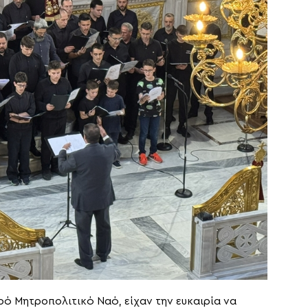
ρό Μητροπολιτικό Ναό, είχαν την ευκαιρία να