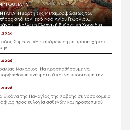
MPTOUSIA TV
ΝΤΑΝΑ: Η εορτή της Μεταμορφώσεως του
τήρος από τον Ιερό Ναό Αγίου Γεωργίου
πάγου – Ψάλλει η Ελληνική Βυζαντινή Χορωδία
8.2026
τιδος Συμεών: «Μεταμόρφωση με προσευχή και
οή»
8.2026
ραλίας Μακάριος: Να προσπαθήσουμε να
μορφωθούμε πνευματικά και να υποστούμε την
ή αλλοίωση»
8.2026
ρά Εικόνα της Παναγίας της Χαβάης σε νοσοκομείο
Σόφιας προς ευλογία ασθενών και προσωπικού