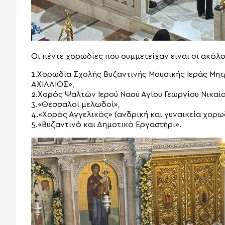
Οι πέντε χορωδίες που συμμετείχαν είναι οι ακόλο
1.Χορωδία Σχολής Βυζαντινής Μουσικής Ιεράς Μη
ΑΧΙΛΛΙΟΣ»,
2.Χορός Ψαλτών Ιερού Ναού Αγίου Γεωργίου Νικαί
3.«Θεσσαλοί μελωδοί»,
4.«Χορός Αγγελικός» (ανδρική και γυναικεία χορωδ
5.«Βυζαντινό και Δημοτικό Εργαστήρι».