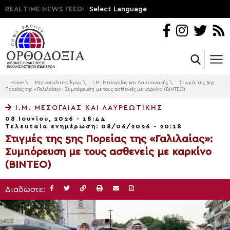
REAL TIME NEWS FEED:
Select Language
Home
\
Μητροπολιτικό Έργο
\
Ι.Μ. Μεσογαίας και Λαυρεωτικής
\
Στιγμές της 5ης
Πορείας της «Γαλιλαίας»: Συμπόρευση με τους ασθενείς με καρκίνο (ΒΙΝΤΕΟ)
Ι.Μ. ΜΕΣΟΓΑΊΑΣ ΚΑΙ ΛΑΥΡΕΩΤΙΚΉΣ
08 Ιουνίου, 2026 - 18:44
Τελευταία ενημέρωση: 08/06/2026 - 20:18
Στιγμές της 5ης Πορείας της «Γαλιλαίας»:
Συμπόρευση με τους ασθενείς με καρκίνο
(ΒΙΝΤΕΟ)
Διαδώστε: