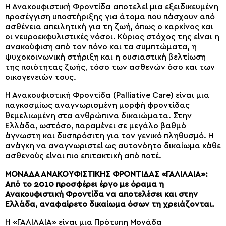
Η Ανακουφιστική Φροντίδα αποτελεί μια εξειδικευμένη
προσέγγιση υποστήριξης για άτομα που πάσχουν από
ασθένεια απειλητική για τη ζωή, όπως ο καρκίνος και
οι νευροεκφυλιστικές νόσοι. Κύριος στόχος της είναι η
ανακούφιση από τον πόνο και τα συμπτώματα, η
ψυχοκοινωνική στήριξη και η ουσιαστική βελτίωση
της ποιότητας ζωής, τόσο των ασθενών όσο και των
οικογενειών τους.
Η Ανακουφιστική Φροντίδα (Palliative Care) είναι μια
παγκοσμίως αναγνωρισμένη μορφή φροντίδας
θεμελιωμένη στα ανθρώπινα δικαιώματα. Στην
Ελλάδα, ωστόσο, παραμένει σε μεγάλο βαθμό
άγνωστη και δυσπρόσιτη για τον γενικό πληθυσμό. Η
ανάγκη να αναγνωριστεί ως αυτονόητο δικαίωμα κάθε
ασθενούς είναι πιο επιτακτική από ποτέ.
ΜΟΝΑΔΑ ΑΝΑΚΟΥΦΙΣΤΙΚΗΣ ΦΡΟΝΤΙΔΑΣ «ΓΑΛΙΛΑΙΑ»:
Από το 2010 προσφέρει έργο με όραμα η
Ανακουφιστική Φροντίδα να αποτελέσει και στην
Ελλάδα, αναφαίρετο δικαίωμα όσων τη χρειάζονται.
Η «ΓΑΛΙΛΑΙΑ» είναι μια Πρότυπη Μονάδα