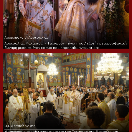
Αρχιεπισκοπή Αυστραλίας
Αυστραλίας Μακάριος: «Η ιερωσύνη είναι η κατ’ εξοχήν μεταμορφωτική
δύναμη μέσα σε έναν κόσμο που παραπαίει πνευματικά»
Ι.Μ. Θεσσαλονίκης
Η πανήγυρις της Μεταμορφώσεως του Σωτήρος στη Θεσσαλονίκη