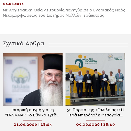
06.08.2026
Με Αρχιερατική Θεία Λειτουργία πανηγύρισε ο Ενοριακός Ναός
Μεταμορφώσεως του Σωτήρος Μαλλών Ιεράπετρας
Σχετικά Άρθρα
Ιστορική στιγμή για τη
5η Πορεία της «Γαλιλαίας»: Η
“ΓΑΛΙΛΑΙΑ”: Το Εθνικό Σχέδιο
Ιερά Μητρόπολη Μεσογαίας
Δράσης για την
και οκτώ Δήμοι έγιναν μια
11.06.2026 | 18:23
09.06.2026 | 18:49
Ανακουφιστική Φροντίδα
αγκαλιά ανακούφισης για
ασθενείς με καρκίνο