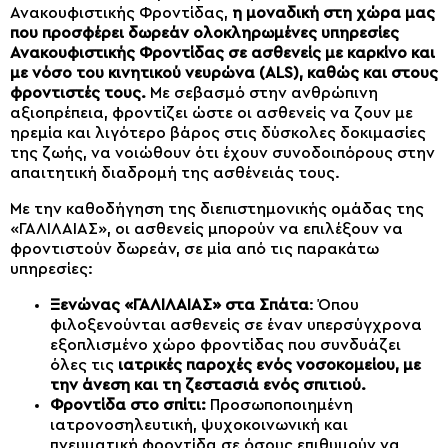
Ανακουφιστικής Φροντίδας,
η μοναδική στη χώρα μας
που προσφέρει δωρεάν ολοκληρωμένες υπηρεσίες
Ανακουφιστικής Φροντίδας σε ασθενείς με καρκίνο και
με νόσο του κινητικού νευρώνα (ALS), καθώς και στους
φροντιστές τους.
Με σεβασμό στην ανθρώπινη
αξιοπρέπεια, φροντίζει ώστε οι ασθενείς να ζουν με
ηρεμία και λιγότερο βάρος στις δύσκολες δοκιμασίες
της ζωής, να νοιώθουν ότι έχουν συνοδοιπόρους στην
απαιτητική διαδρομή της ασθένειάς τους.
Με την καθοδήγηση της διεπιστημονικής ομάδας της
«ΓΑΛΙΛΑΙΑΣ», οι ασθενείς μπορούν να επιλέξουν να
φροντιστούν δωρεάν, σε μία από τις παρακάτω
υπηρεσίες:
Ξενώνας «ΓΑΛΙΛΑΙΑΣ» στα Σπάτα
: Όπου
φιλοξενούνται ασθενείς σε έναν υπερσύγχρονα
εξοπλισμένο χώρο φροντίδας που συνδυάζει
όλες τις
ιατρικές παροχές ενός νοσοκομείου, με
την άνεση και τη ζεστασιά ενός σπιτιού.
Φροντίδα στο σπίτι:
Προσωποποιημένη
ιατρονοσηλευτική, ψυχοκοινωνική και
πνευματική φροντίδα σε όσους επιθυμούν να