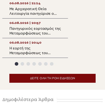
Μαρωνείας
06.08.2026 | 21:14
06.08.2026 | 19:3
Με Αρχιερατική Θεία
Στην Ιερά Μονή
Λειτουργία πανηγύρισε ο
Μεταμορφώσεω
Ενοριακός Ναός
Ραψάνης ο Μητρ
Μεταμορφώσεως του
Λαρίσης
06.08.2026 | 20:57
06.08.2026 | 19:1
Σωτήρος Μαλλών
Πανηγυρικός εορτασμός της
Διδυμοτείχου Δ
Ιεράπετρας
Μεταμορφώσεως του
“Επί του όρους
Σωτήρος στην
μετεμορφώθης…
Αλεξανδρούπολη
06.08.2026 | 20:40
06.08.2026 | 19:0
Η εορτή της
Παρακολουθήστε
Μεταμορφώσεως του
ειδήσεων
Σωτήρος στα Λευκάκια
Ναυπλίου
ΔΕΙΤΕ ΟΛΗ ΤΗ ΡΟΗ ΕΙΔΗΣΕΩΝ
Δημοφιλέστερα Άρθρα