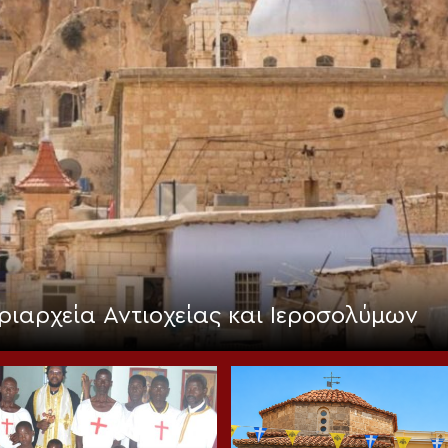
ριαρχεία Αντιοχείας και Ιεροσολύμων