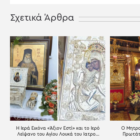
Σχετικά Άρθρα
Η Ιερά Εικόνα «Άξιον Εστί» και το Ιερό
Ο Μητρο
Λείψανο του Αγίου Λουκά του Ιατρού
Πρωτάτ