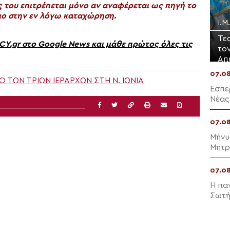
του επιτρέπεται μόνο αν αναφέρεται ως πηγή το
ο στην εν λόγω καταχώρηση.
Ι.
Τε
gr στο Google News και μάθε πρώτος όλες τις
το
Απ
07.0
 ΤΩΝ ΤΡΙΏΝ ΙΕΡΑΡΧΏΝ ΣΤΗ Ν. ΙΩΝΊΑ
Εσπε
Νέας
07.0
Μήνυ
Μητρ
07.0
Η πα
Σωτή