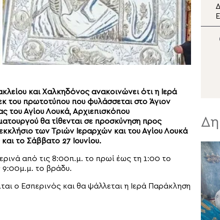
Ο Κρήτης Ευγένιος στη
Δ
διπλή εορτή της Σάμου
Ε
π
Μ
Σ
κλείου και Χαλκηδόνος ανακοινώνει ότι η Ιερά
 εκ του πρωτοτύπου που φυλάσσεται στο Άγιον
ας του Αγίου Λουκά, Αρχιεπισκόπου
Δη
ματουργού θα τίθενται σε προσκύνηση προς
ρεκκλήσιο των Τριών Ιεραρχών και του Αγίου Λουκά
 και το Σάββατο 27 Ιουνίου.
ρινά από τις 8:00π.μ. το πρωί έως τη 1:00 το
 9:00μ.μ. το βράδυ.
ίται ο Εσπερινός και θα ψάλλεται η Ιερά Παράκληση