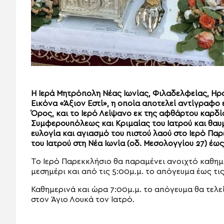
Η Ιερά Μητρόπολη Νέας Ιωνίας, Φιλαδελφείας, Ηρα
Εικόνα «Άξιον Εστί», η οποία αποτελεί αντίγραφο
Όρος, και το Ιερό Λείψανο εκ της αφθάρτου καρδί
Συμφερουπόλεως και Κριμαίας του Ιατρού και θαυ
ευλογία και αγιασμό του πιστού λαού στο Ιερό Πα
του Ιατρού στη Νέα Ιωνία (οδ. Μεσολογγίου 27) έως
Το Ιερό Παρεκκλήσιο θα παραμένει ανοιχτό καθημε
μεσημέρι και από τις 5:00μ.μ. το απόγευμα έως τις
Καθημερινά και ώρα 7:00μ.μ. το απόγευμα θα τελε
στον Άγιο Λουκά τον Ιατρό.