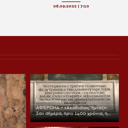
Ιεράς Εικόνας της Παναγίας του
«Άξιον Εστίν» (ΒΙΝΤΕΟ+ΦΩΤΟ)
08.09.2022 | 7:10
Επικαιρότητα
ΑΦΙΕΡΩΜΑ – «Ακάθιστος Ύμνος»:
Σαν σήμερα, πριν 1400 χρόνια, η
πρώτη ψαλμώδηση της
θεοπρεπούς προσευχής της