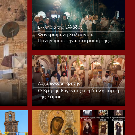
Εκκλησίας
Εκκλησία της Ελλάδος
Φανερωμένη Χολαργού:
Πανηγύρισε την επιστροφή της
παλαιάς ιεράς Λειψανοθήκης –
Πάνδημη υποδοχή παρουσία του
Επισκόπου Χριστουπόλεως
Αρχιεπισκοπή Κρήτης
Ο Κρήτης Ευγένιος στη διπλή εορτή
της Σάμου