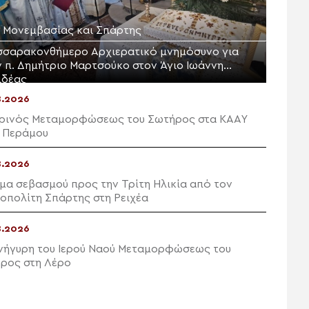
Μ. Μονεμβασίας και Σπάρτης
σσαρακονθήμερο Αρχιερατικό μνημόσυνο για
ν π. Δημήτριο Μαρτσούκο στον Άγιο Ιωάννη
ιδέας
8.2026
ρινός Μεταμορφώσεως του Σωτήρος στα ΚΑΑΥ
 Περάμου
8.2026
μα σεβασμού προς την Τρίτη Ηλικία από τον
οπολίτη Σπάρτης στη Ρειχέα
8.2026
νήγυρη του Ιερού Ναού Μεταμορφώσεως του
ρος στη Λέρο