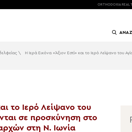
ORTHODOXIA
REAL 
ΑΝΑ
αδελφείας
\
Η Ιερά Εικόνα «Άξιον Εστί» και το Ιερό Λείψανο του Α
και το Ιερό Λείψανο του
ενται σε προσκύνηση στο
αρχών στη Ν. Ιωνία