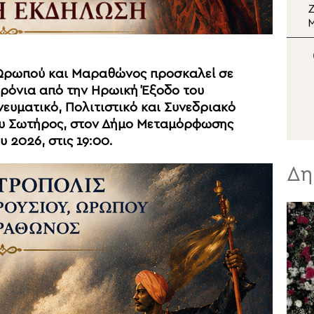
καρδιά της Αφρικής
τ
Προσκυνηματικός
Ζ
περίπλους του Αγίου
Όρους από την Ιερά
Σ
Μητρόπολη Κίτρους
Ν
Π
 Ωρωπού και Μαραθώνος προσκαλεί σε
Ε
ρόνια από την Ηρωική Έξοδο του
ευματικό, Πολιτιστικό και Συνεδριακό
υ Σωτήρος, στον Δήμο Μεταμόρφωσης
 2026, στις 19:00.
Δη