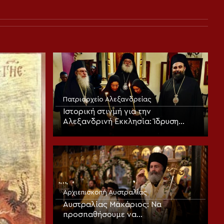
Πατριαρχείο Αλεξανδρείας
Ιστορική στιγμή για την
Αλεξανδρινή Εκκλησία: Ίδρυση
Γυναικείας Ιεράς Πατριαρχικής
Μονής
Αρχιεπισκοπή Αυστραλίας
Αυστραλίας Μακάριος: Να
προσπαθήσουμε να