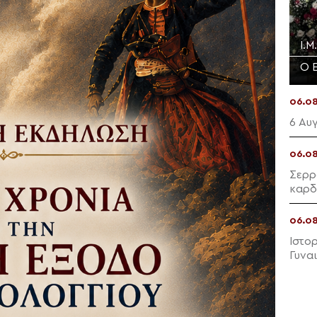
Ι.
Ο 
06.0
6 Αυ
06.0
Σερρ
καρδ
06.0
Ιστο
Γυνα