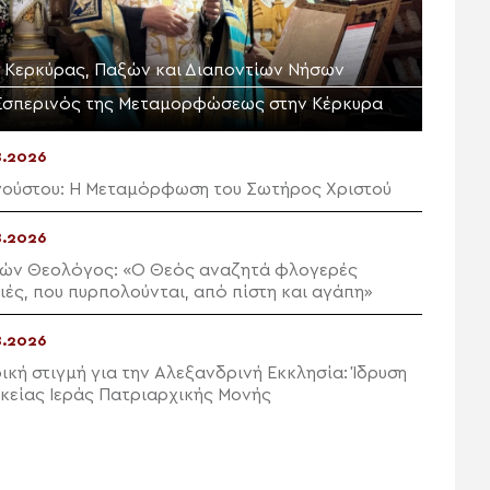
Μ. Κερκύρας, Παξών και Διαποντίων Νήσων
Εσπερινός της Μεταμορφώσεως στην Κέρκυρα
8.2026
γούστου: Η Μεταμόρφωση του Σωτήρος Χριστού
8.2026
ών Θεολόγος: «Ο Θεός αναζητά φλογερές
ιές, που πυρπολούνται, από πίστη και αγάπη»
8.2026
ρική στιγμή για την Αλεξανδρινή Εκκλησία: Ίδρυση
ικείας Ιεράς Πατριαρχικής Μονής