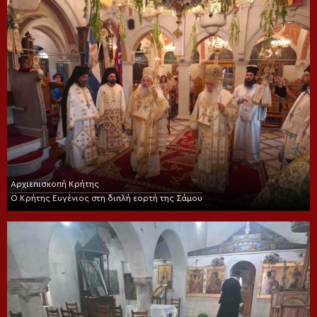
Αρχιεπισκοπή Κρήτης
Ο Κρήτης Ευγένιος στη διπλή εορτή της Σάμου