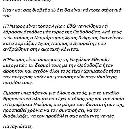
Ήταν και σας διαβεβαιώ ότι θα είναι πάντοτε στήριγμά
του.
Η Ήπειρος είναι τόπος Αγίων. Εδώ γεννήθηκαν ή
έδρασαν δεκάδες μάρτυρες της Ορθοδοξίας. Από τους
τελευταίους ο Νεομάρτυρας Άγιος Γεώργιος Ιωαννίνων
και ο εορτάζων Άγιος Παϊσιος ο Αγιορείτης που
ανδρώθηκε στην ακριτική Κόνιτσα.
Η Ήπειρος είναι όμως και η γη Μεγάλων Εθνικών
Ευεργετών. Οι δεσμοί τους με την Ορθοδοξία ήταν
άρρηκτοι και σχεδόν όλοι τους είχαν χρηματοδοτήσει
την ανέγερση ναών και μοναστηριών στην ιδιαίτερη
πατρίδα τους.
Είμαστε υπερήφανοι για όλους αυτούς, για το μεγάλο
θρησκευτικό πλούτο που έχει ο τόπος μας και τον οποίο
η Περιφέρεια Ηπείρου, στο μέτρο των δυνατοτήτων της,
προσπαθεί χρόνια να τον συντηρήσει, να τον
διαφυλάξει, να τον προβάλλει στις επόμενες γενιές.
Παναγιώτατε,