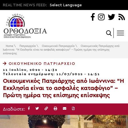
REAL TIME NEWS FEED:
Select Language
Home
\
Πατριαρχεία
\
Οικουμενικό Πατριαρχείο
\
Οικουμενικός Πατριάρχης από
Ιωάννινα: “Η Εκκλησία είναι το ασφαλές καταφύγιο” – Πρώτη ημέρα της επίσημης
επίσκεψης
ΟΙΚΟΥΜΕΝΙΚΌ ΠΑΤΡΙΑΡΧΕΊΟ
11 Ιουλίου, 2022 - 14:32
Τελευταία ενημέρωση: 11/07/2022 - 14:51
Οικουμενικός Πατριάρχης από Ιωάννινα: “Η
Εκκλησία είναι το ασφαλές καταφύγιο” –
Πρώτη ημέρα της επίσημης επίσκεψης
Διαδώστε: