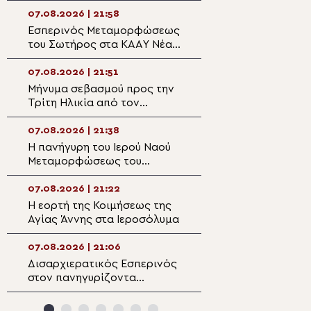
στον Άγιο Ιωάννη Απιδέας
07.08.2026 | 21:58
07.08.2026 | 20:3
Εσπερινός Μεταμορφώσεως
Ο Ύδρας Εφραίμ
του Σωτήρος στα ΚΑΑΥ Νέας
πανηγυρίζουσα ε
Περάμου
Μεταμορφώσεως
Σωτήρος στην Αί
07.08.2026 | 21:51
07.08.2026 | 20:
Μήνυμα σεβασμού προς την
Επίσκεψη του Υ
Τρίτη Ηλικία από τον
Ναυτιλίας και Ν
Μητροπολίτη Σπάρτης στη
Πολιτικής στον 
Ρειχέα
Λέρου
07.08.2026 | 21:38
07.08.2026 | 20:
Η πανήγυρη του Ιερού Ναού
Πρώτη Παράκλησ
Μεταμορφώσεως του
Ναό της Παναγία
Σωτήρος στη Λέρο
Κάστρου Λέρου
07.08.2026 | 21:22
07.08.2026 | 19:4
Η εορτή της Κοιμήσεως της
Ο Μητροπολίτης
Αγίας Άννης στα Ιεροσόλυμα
Αρκαλοχωρίου σ
για τα θύματα τη
ναζιστικής κατο
07.08.2026 | 21:06
07.08.2026 | 19:3
Εμπάρου
Δισαρχιερατικός Εσπερινός
Ο Μητροπολίτης 
στον πανηγυρίζοντα
στην Σκήτη Αγία
Μητροπολιτικό Ναό της
Αγίου Όρους
Μεταμορφώσεως του