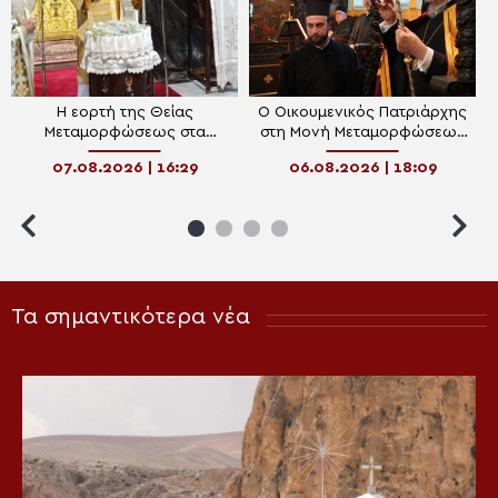
Η εορτή της Θείας
Ο Οικουμενικός Πατριάρχης
Μεταμορφώσεως στα
στη Μονή Μεταμορφώσεως
Ιωάννινα
Σωτήρος της Πρώτης των
07.08.2026 | 16:29
06.08.2026 | 18:09
Πριγκηποννήσων
Τα σημαντικότερα νέα