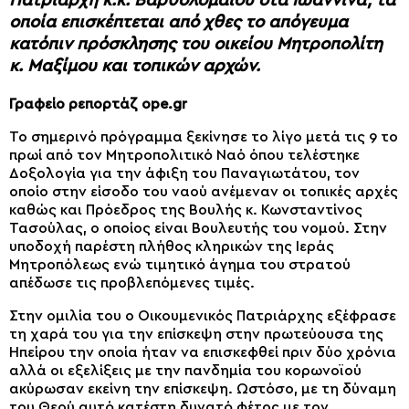
Πατριάρχη κ.κ. Βαρθολομαίου στα Ιωάννινα, τα
οποία επισκέπτεται από χθες το απόγευμα
κατόπιν πρόσκλησης του οικείου Μητροπολίτη
κ. Μαξίμου και τοπικών αρχών.
Γραφείο ρεπορτάζ ope.gr
Το σημερινό πρόγραμμα ξεκίνησε το λίγο μετά τις 9 το
πρωί από τον Μητροπολιτικό Ναό όπου τελέστηκε
Δοξολογία για την άφιξη του Παναγιωτάτου, τον
οποίο στην είσοδο του ναού ανέμεναν οι τοπικές αρχές
καθώς και Πρόεδρος της Βουλής κ. Κωνσταντίνος
Τασούλας, ο οποίος είναι Βουλευτής του νομού. Στην
υποδοχή παρέστη πλήθος κληρικών της Ιεράς
Μητροπόλεως ενώ τιμητικό άγημα του στρατού
απέδωσε τις προβλεπόμενες τιμές.
Στην ομιλία του ο Οικουμενικός Πατριάρχης εξέφρασε
τη χαρά του για την επίσκεψη στην πρωτεύουσα της
Ηπείρου την οποία ήταν να επισκεφθεί πριν δύο χρόνια
αλλά οι εξελίξεις με την πανδημία του κορωνοϊού
ακύρωσαν εκείνη την επίσκεψη. Ωστόσο, με τη δύναμη
του Θεού αυτό κατέστη δυνατό φέτος με τον