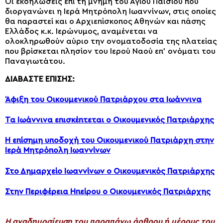
Οι εκδηλώσεις επί τη μνήμη του Αγίου Παϊσίου που
διοργανώνει η Ιερά Μητρόπολη Ιωαννίνων, στις οποίες
θα παραστεί και ο Αρχιεπίσκοπος Αθηνών και πάσης
Ελλάδος κ.κ. Ιερώνυμος, αναμένεται να
ολοκληρωθούν αύριο την ονοματοδοσία της πλατείας
που βρίσκεται πλησίον του Ιερού Ναού επ’ ονόματι του
Παναγιωτάτου.
ΔΙΑΒΑΣΤΕ ΕΠΙΣΗΣ:
Άφιξη του Οικουμενικού Πατριάρχου στα Ιωάννινα
Τα Ιωάννινα επισκέπτεται ο Οικουμενικός Πατριάρχης
Η επίσημη υποδοχή του Οικουμενικού Πατριάρχη στην
Ιερά Μητρόπολη Ιωαννίνων
Στο Δημαρχείο Ιωαννίνων ο Οικουμενικός Πατριάρχης
Στην Περιφέρεια Ηπείρου ο Οικουμενικός Πατριάρχης
H αναδημοσίευση του παραπάνω άρθρου ή μέρους του