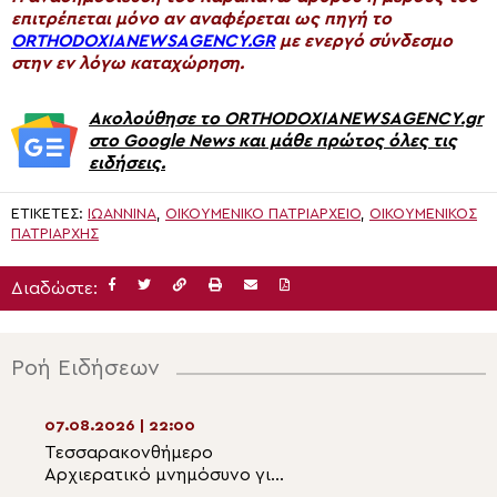
επιτρέπεται μόνο αν αναφέρεται ως πηγή το
ORTHODOXIANEWSAGENCY.GR
με ενεργό σύνδεσμο
στην εν λόγω καταχώρηση.
Ακολούθησε το ORTHODOXIANEWSAGENCY.gr
στο Google News και μάθε πρώτος όλες τις
ειδήσεις.
ΕΤΙΚΈΤΕΣ:
ΙΩΆΝΝΙΝΑ
,
ΟΙΚΟΥΜΕΝΙΚΟ ΠΑΤΡΙΑΡΧΕΙΟ
,
ΟΙΚΟΥΜΕΝΙΚΟΣ
ΠΑΤΡΙΑΡΧΗΣ
Διαδώστε:
Ροή Ειδήσεων
07.08.2026 | 22:00
07.08.2026 | 20:5
Τεσσαρακονθήμερο
Η εορτή του Αγίο
Αρχιερατικό μνημόσυνο για
Νεομάρτυρος Χρ
τον π. Δημήτριο Μαρτσούκο
εκ Πρεβέζης