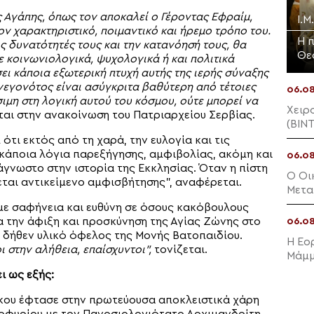
ς Αγάπης, όπως τον αποκαλεί ο Γέροντας Εφραίμ,
Ι.
ν χαρακτηριστικό, ποιμαντικό και ήρεμο τρόπο του.
Η 
ς δυνατότητές τους και την κατανόησή τους, θα
Θε
κοινωνιολογικά, ψυχολογικά ή και πολιτικά
ει κάποια εξωτερική πτυχή αυτής της ιερής σύναξης
 γεγονότος είναι ασύγκριτα βαθύτερη από τέτοιες
06.0
ιμη στη λογική αυτού του κόσμου, ούτε μπορεί να
Χειρ
ται στην ανακοίνωση του Πατριαρχείου Σερβίας.
(ΒΙΝ
ότι εκτός από τη χαρά, την ευλογία και τις
κάποια λόγια παρεξήγησης, αμφιβολίας, ακόμη και
06.0
άγνωστο στην ιστορία της Εκκλησίας. Όταν η πίστη
Ο Οι
εται αντικείμενο αμφισβήτησης”, αναφέρεται.
Μετα
Πριγ
 με σαφήνεια και ευθύνη σε όσους κακόβουλους
α την άφιξη και προσκύνηση της Αγίας Ζώνης στο
06.0
ια δήθεν υλικό όφελος της Μονής Βατοπαιδίου.
Η Εο
οι στην αλήθεια, επαίσχυντοι”,
τονίζεται.
Μάμμ
ι ως εξής:
κου έφτασε στην πρωτεύουσα αποκλειστικά χάρη