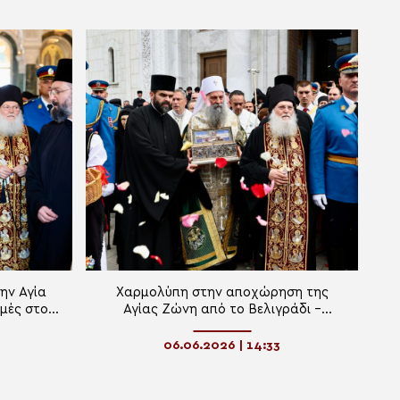
ην Αγία
Χαρμολύπη στην αποχώρηση της
γμές στο
Αγίας Ζώνη από το Βελιγράδι –
ραφή σε
Ξεπέρασαν το 1 εκατ. οι πιστοί
η (ΒΙΝΤΕΟ)
(ΦΩΤΟ)
06.06.2026 | 14:33