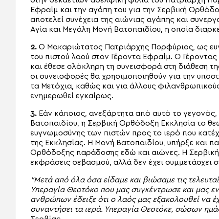
στην δεκαετιών αδελφική φιλία του Πατριάρχη Π
Εφραίμ και την αγάπη του για την Σερβική Ορθόδο
αποτελεί συνέχεια της αιώνιας αγάπης και συνερ
Αγία και Μεγάλη Μονή Βατοπαιδίου, η οποία διαρκ
2.
Ο Μακαριώτατος Πατριάρχης Πορφύριος, ως ευ
του πιστού λαού στον Γέροντα Εφραίμ. Ο Γέροντ
και έθεσε ολόκληρη τη συνεισφορά στη διάθεση τ
οι συνεισφορές θα χρησιμοποιηθούν για την υποσ
τα Μετόχια, καθώς και για άλλους φιλανθρωπικούς
ενημερωθεί εγκαίρως.
3.
Εάν κάποιος, ανεξάρτητα από αυτό το γεγονός,
Βατοπαιδίου, η Σερβική Ορθόδοξη Εκκλησία το θε
ευγνωμοσύνης των πιστών προς το ιερό που κατέχε
της Εκκλησίας. Η Μονή Βατοπαιδίου, υπήρξε και π
Ορθόδοξης παράδοσης εδώ και αιώνες. Η Σερβική 
εκφράσεις σεβασμού, αλλά δεν έχει συμμετάσχει σ
“Μετά από όλα όσα είδαμε και βιώσαμε τις τελευτα
Υπεραγία Θεοτόκο που μας συγκέντρωσε και μας ε
ανθρώπων έδειξε ότι ο λαός μας εξακολουθεί να έχε
συναντήσει τα ιερά. Υπεραγία Θεοτόκε, σώσων ημάς