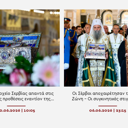
ρχείο Σερβίας απαντά στις
Οι Σέρβοι αποχαιρέτησαν τ
ς προθέσεις εναντίον της
Ζώνη – Οι συγκινητικές στι
ς για το προσκύνημα της
Βελιγράδι. Δείτε την περιγ
Αγίας Ζώνης
ζωντανή σύνδεσ
0.06.2026 | 10:05
06.06.2026 | 23:15