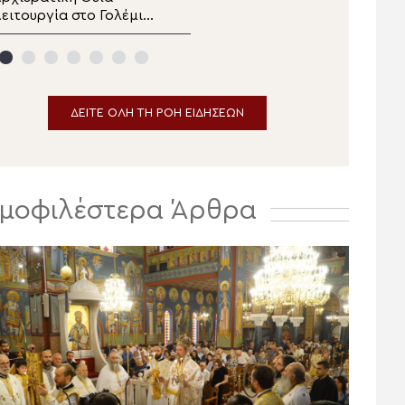
ειτουργία στο Γολέμι
Μεταμορφώσεως του
ης ορεινής Ναυπακτίας
Σωτήρος Χριστού στην Ι.
Μ. Αιτωλοακαρνανίας
ΔΕΙΤΕ ΟΛΗ ΤΗ ΡΟΗ ΕΙΔΗΣΕΩΝ
μοφιλέστερα Άρθρα