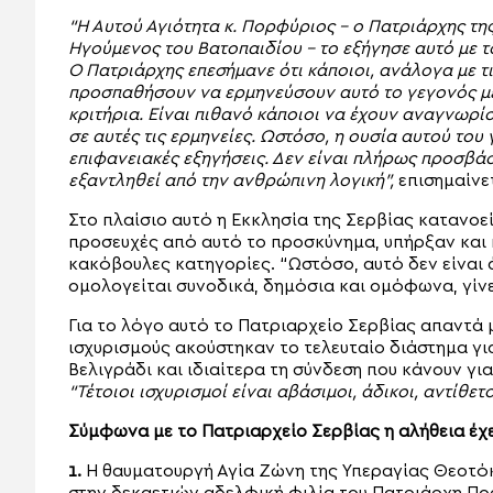
“Η Αυτού Αγιότητα κ. Πορφύριος – ο Πατριάρχης τη
Ηγούμενος του Βατοπαιδίου – το εξήγησε αυτό με το
Ο Πατριάρχης επεσήμανε ότι κάποιοι, ανάλογα με τι
προσπαθήσουν να ερμηνεύσουν αυτό το γεγονός με 
κριτήρια. Είναι πιθανό κάποιοι να έχουν αναγνωρίσ
σε αυτές τις ερμηνείες. Ωστόσο, η ουσία αυτού του
επιφανειακές εξηγήσεις. Δεν είναι πλήρως προσβάσ
εξαντληθεί από την ανθρώπινη λογική”,
επισημαίνε
Στο πλαίσιο αυτό η Εκκλησία της Σερβίας κατανοεί 
προσευχές από αυτό το προσκύνημα, υπήρξαν και 
κακόβουλες κατηγορίες. “Ωστόσο, αυτό δεν είναι 
ομολογείται συνοδικά, δημόσια και ομόφωνα, γίν
Για το λόγο αυτό το Πατριαρχείο Σερβίας απαντά
ισχυρισμούς ακούστηκαν το τελευταίο διάστημα γι
Βελιγράδι και ιδιαίτερα τη σύνδεση που κάνουν γ
“Τέτοιοι ισχυρισμοί είναι αβάσιμοι, άδικοι, αντίθετ
Σύμφωνα με το Πατριαρχείο Σερβίας η αλήθεια έχε
1.
Η θαυματουργή Αγία Ζώνη της Υπεραγίας Θεοτό