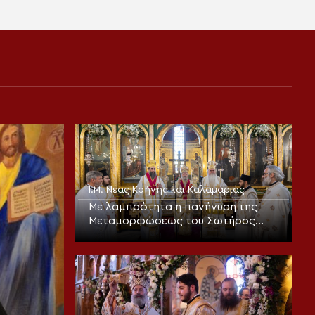
Ι.Μ. Νέας Κρήνης και Καλαμαριάς
Με λαμπρότητα η πανήγυρη της
Μεταμορφώσεως του Σωτήρος
στην Καλαμαριά (ΦΩΤΟ)