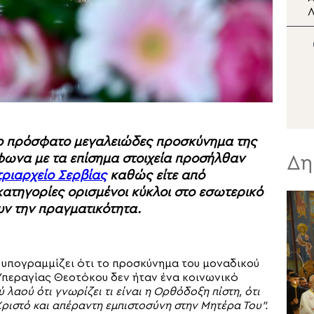
Γεωργίας στο Ισραήλ
Λ
στον Πατριάρχη
τ
Ιεροσολύμων
το πρόσφατο μεγαλειώδες προσκύνημα της
μφωνα με τα επίσημα στοιχεία προσήλθαν
Δη
ριαρχείο Σερβίας
καθώς είτε από
κατηγορίες ορισμένοι κύκλοι στο εσωτερικό
ν την πραγματικότητα.
 υπογραμμίζει ότι το προσκύνημα του μοναδικού
 Υπεραγίας Θεοτόκου δεν ήταν ένα κοινωνικό
λαού ότι γνωρίζει τι είναι η Ορθόδοξη πίστη, ότι
Χριστό και απέραντη εμπιστοσύνη στην Μητέρα Του”.