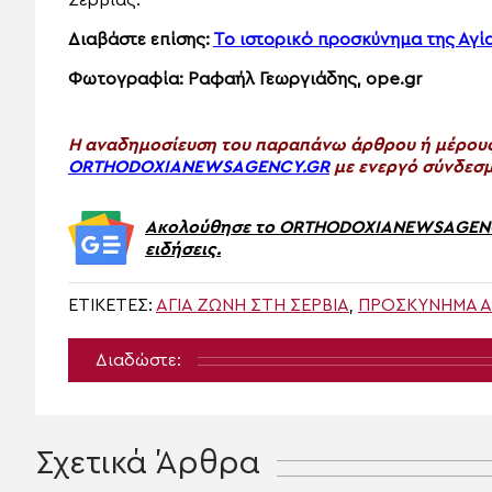
Σερβίας.
Διαβάστε επίσης:
Το ιστορικό προσκύνημα της Αγί
Φωτογραφία: Ραφαήλ Γεωργιάδης, ope.gr
H αναδημοσίευση του παραπάνω άρθρου ή μέρους 
ORTHODOXIANEWSAGENCY.GR
με ενεργό σύνδεσμ
Ακολούθησε το ORTHODOXIANEWSAGENCY.
ειδήσεις.
ΕΤΙΚΈΤΕΣ:
ΑΓΊΑ ΖΏΝΗ ΣΤΗ ΣΕΡΒΊΑ
,
ΠΡΟΣΚΎΝΗΜΑ ΑΓ
Διαδώστε:
Σχετικά Άρθρα