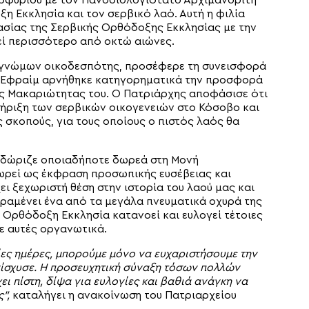
ορφυρίου με τον Πανοσιολογιότατο Αρχιμανδρίτη
ξη Εκκλησία και τον σερβικό λαό. Αυτή η φιλία
γασίας της Σερβικής Ορθόδοξης Εκκλησίας με την
εί περισσότερο από οκτώ αιώνες.
γνώμων οικοδεσπότης, προσέφερε τη συνεισφορά
ας Εφραίμ αρνήθηκε κατηγορηματικά την προσφορά
ης Μακαριώτητας του. Ο Πατριάρχης αποφάσισε ότι
τήριξη των σερβικών οικογενειών στο Κόσοβο και
 σκοπούς, για τους οποίους ο πιστός λαός θα
 δώριζε οποιαδήποτε δωρεά στη Μονή
ωρεί ως έκφραση προσωπικής ευσέβειας και
ι ξεχωριστή θέση στην ιστορία του λαού μας και
αραμένει ένα από τα μεγάλα πνευματικά οχυρά της
Ορθόδοξη Εκκλησία κατανοεί και ευλογεί τέτοιες
ε αυτές οργανωτικά.
ίες ημέρες, μπορούμε μόνο να ευχαριστήσουμε την
νίσχυσε. Η προσευχητική σύναξη τόσων πολλών
ι πίστη, δίψα για ευλογίες και βαθιά ανάγκη να
”,
καταλήγει η ανακοίνωση του Πατριαρχείου