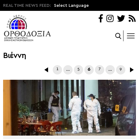
REAL TIME NEWS FEED:
Select Language
Βιέννη
1
…
5
6
7
…
9