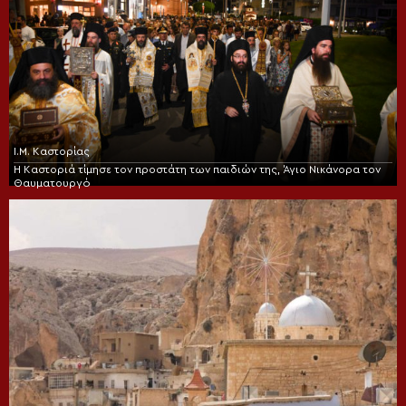
Ι.Μ. Καστορίας
Η Καστοριά τίμησε τον προστάτη των παιδιών της, Άγιο Νικάνορα τον
Θαυματουργό