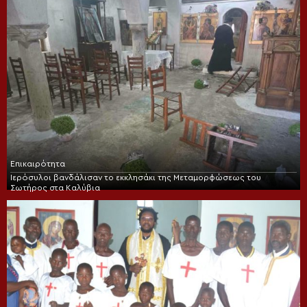
Επικαιρότητα
Ιερόσυλοι βανδάλισαν το εκκλησάκι της Μεταμορφώσεως του
Σωτήρος στα Καλύβια