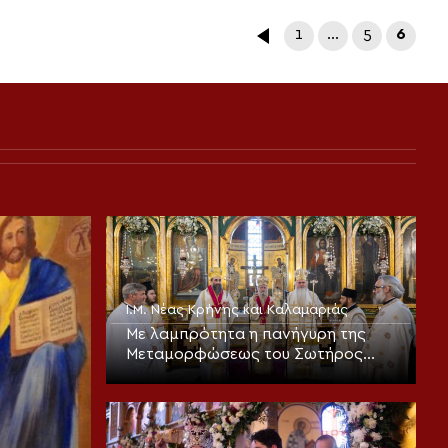
1
…
5
6
Ι.Μ. Νέας Κρήνης και Καλαμαριάς
Με λαμπρότητα η πανήγυρη της
Μεταμορφώσεως του Σωτήρος
στην Καλαμαριά (ΦΩΤΟ)