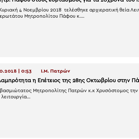
ητρ. Πάφου στους εορτασμούς για τα 10χρονα του Ι.
Κυριακή 4 Νοεμβρίου 2018 τελέσθηκε αρχιερατική θεία Λε
ερωτάτου Μητροπολίτου Πάφου κ....
0.2018 | 0:53
Ι.Μ. Πατρών
λαμπρότητα η Επέτειος της 28ης Οκτωβρίου στην Π
βασμιώτατος Μητροπολίτης Πατρών κ.κ Χρυσόστομος την 
 λειτουργία...