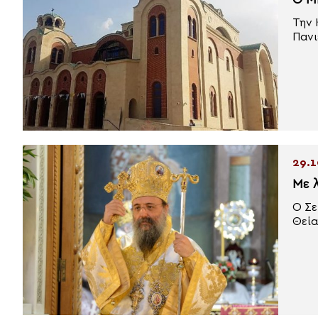
Ο Μ
Την 
Πανι
29.1
Με 
Ο Σε
Θεία