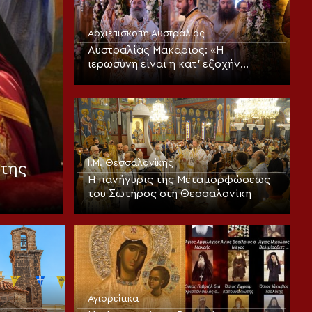
Αρχιεπισκοπή Αυστραλίας
Αυστραλίας Μακάριος: «Η
ιερωσύνη είναι η κατ’ εξοχήν
μεταμορφωτική δύναμη μέσα σε
έναν κόσμο που παραπαίει
πνευματικά»
Ι.Μ. Θεσσαλονίκης
της
Η πανήγυρις της Μεταμορφώσεως
του Σωτήρος στη Θεσσαλονίκη
Αγιορείτικα