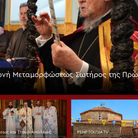
Μονή Μεταμορφώσεως Σωτήρος της Πρώ
όλεως και Σταυρουπόλεως
PEMPTOUSIA TV