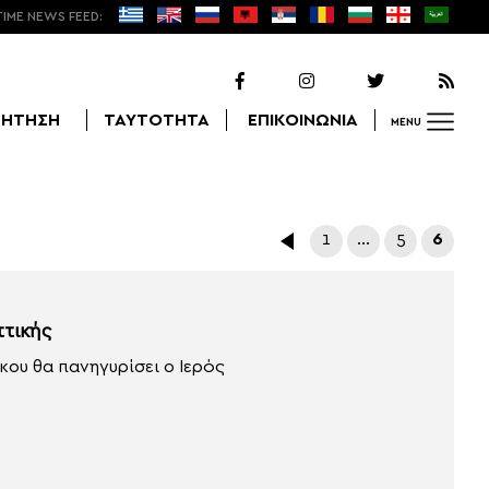
TIME NEWS FEED:
ΖΗΤΗΣΗ
ΤΑΥΤΟΤΗΤΑ
ΕΠΙΚΟΙΝΩΝΙΑ
MENU
Αναζήτηση
1
…
5
6
τικής
κου θα πανηγυρίσει ο Ιερός