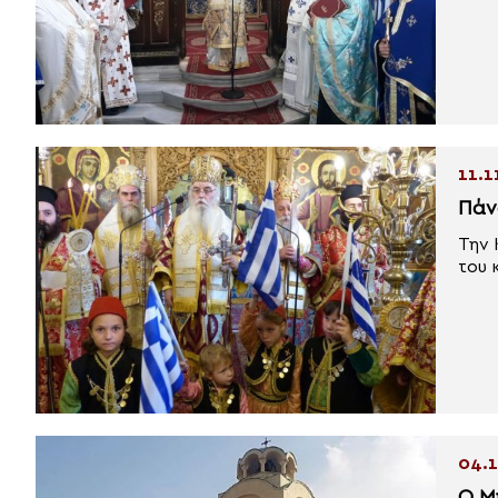
11.1
Πάν
Την 
του 
04.1