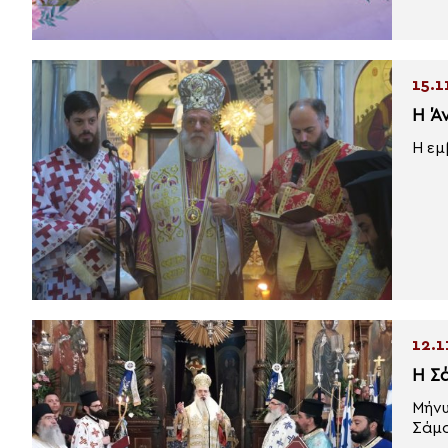
15.1
Η Ά
Η εμ
12.1
Η Σ
Μήνυ
Σάμο