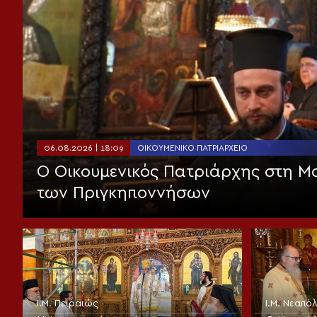
06.08.2026 | 18:09
ΟΙΚΟΥΜΕΝΙΚΌ ΠΑΤΡΙΑΡΧΕΊΟ
Ο Οικουμενικός Πατριάρχης στη 
των Πριγκηποννήσων
Ι.Μ. Πειραιώς
Ι.Μ. Νεαπ