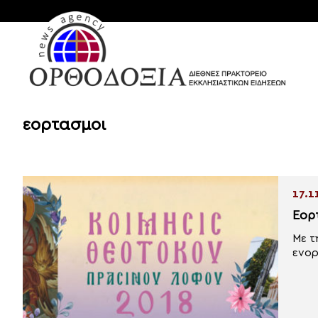
εορτασμοι
17.1
Εορ
Με τ
ενορ