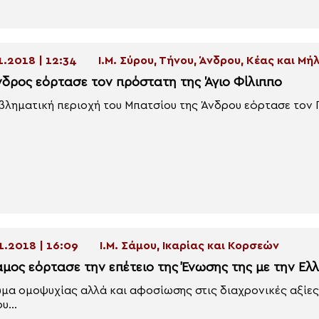
1.2018 | 12:34
Ι.Μ. Σύρου, Τήνου, Άνδρου, Κέας και Μή
νδρος εόρτασε τον πρόστατη της Άγιο Φίλιππο
βληματική περιοχή του Μπατσίου της Άνδρου εόρτασε τον Πρ
1.2018 | 16:09
Ι.Μ. Σάμου, Ικαρίας και Κορσεών
άμος εόρτασε την επέτειο της Ένωσης της με την Ελ
μα ομοψυχίας αλλά και αφοσίωσης στις διαχρονικές αξίες 
υ...