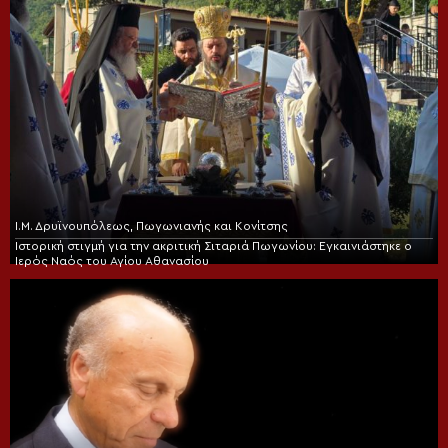
Ι.Μ. Δρυϊνουπόλεως, Πωγωνιανής και Κονίτσης
Ιστορική στιγμή για την ακριτική Σιταριά Πωγωνίου: Εγκαινιάστηκε ο
Ιερός Ναός του Αγίου Αθανασίου