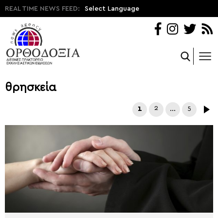
REAL TIME NEWS FEED:
Select Language
θρησκεία
1
2
…
5