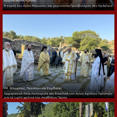
Αρχιεπισκοπή Κρήτης
Η εορτή του Αγίου Μύρωνος και χειροτονία Πρεσβυτέρου στο Ηράκλειο
Ι.Μ. Φλωρίνης, Πρεσπών και Εορδαίας
Αρχιερατική Θεία Λειτουργία στη Βασιλική του Αγίου Αχιλλίου Πρεσπών
για τα 1.400 χρόνια του Ακαθίστου Ύμνου