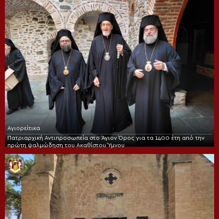
Αγιορείτικα
Πατριαρχική Αντιπροσωπεία στο Άγιον Όρος για τα 1400 έτη από την
πρώτη ψαλμώδηση του Ακαθίστου Ύμνου