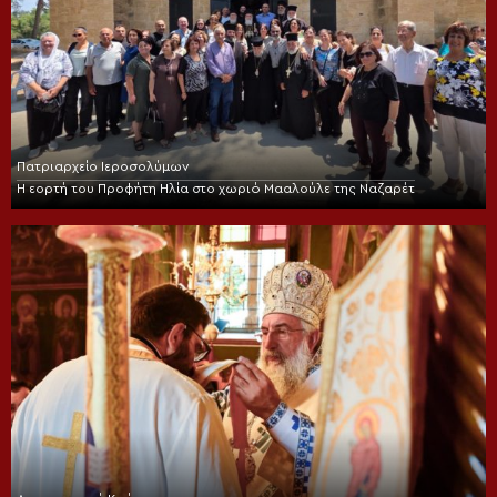
Πατριαρχείο Ιεροσολύμων
Η εορτή του Προφήτη Ηλία στο χωριό Μααλούλε της Ναζαρέτ