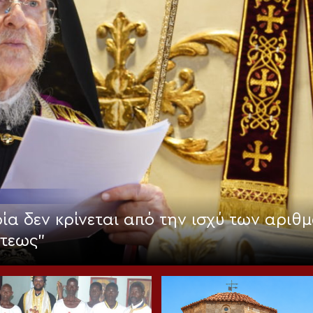
ία δεν κρίνεται από την ισχύ των αριθμ
στεως”