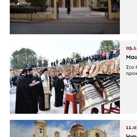
05.1
Μαυ
Στο 
προκ
11.0