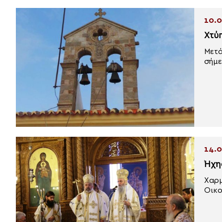
10.0
Χτύ
Μετά
σήμε
14.0
Ήχη
Χαρμ
Οικο