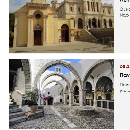
Ήχη
Οι κ
Ναό 
08.1
Παν
Πανη
για...