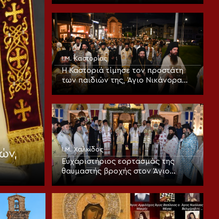
τον παράδεισο
Ι.Μ. Καστορίας
Η Καστοριά τίμησε τον προστάτη
των παιδιών της, Άγιο Νικάνορα
τον Θαυματουργό
Ι.Μ. Χαλκίδος
ών,
Ευχαριστήριος εορτασμός της
θαυμαστής βροχής στον Άγιο
Ιωάννη τον Ρώσσο Ευβοίας