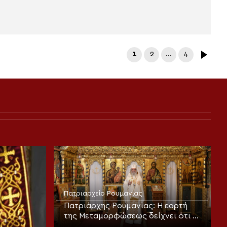
1
2
…
4
Πατριαρχείο Ρουμανίας
Πατριάρχης Ρουμανίας: Η εορτή
της Μεταμορφώσεως δείχνει ότι ο
άνθρωπος είναι φτιαγμένος για