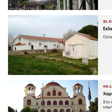
31.0
Έκλ
Ούτε
06.1
Χαρ
Στο 
καμπ