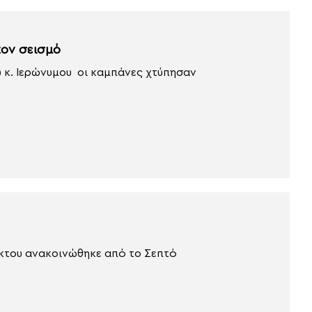
τον σεισμό
 κ. Ιερώνυμου οι καμπάνες χτύπησαν
άκτου ανακοινώθηκε από το Σεπτό