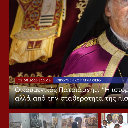
08.08.2026 | 10:08
ΟΙΚΟΥΜΕΝΙΚΌ ΠΑΤΡΙΑΡΧΕΊΟ
Οικουμενικός Πατριάρχης: “Η ιστορ
αλλά από την σταθερότητα της πί