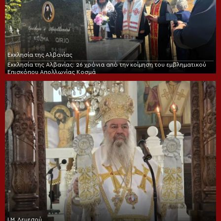
Εκκλησία της Αλβανίας
Εκκλησία της Αλβανίας: 26 χρόνια από την κοίμηση του εμβληματικού
Επισκόπου Απολλωνίας Κοσμά
Ι.Μ. Λεμεσού