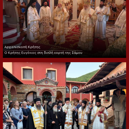
Αρχιεπισκοπή Κρήτης
Ο Κρήτης Ευγένιος στη διπλή εορτή της Σάμου