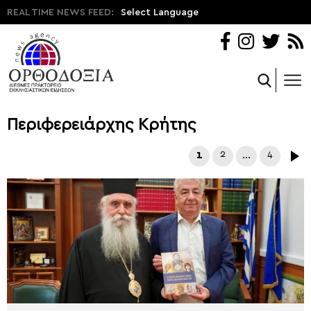
REAL TIME NEWS FEED:
Select Language
Περιφερειάρχης Κρήτης
1
2
…
4