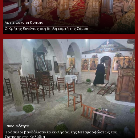
Αρχιεπισκοπή Κρήτης
Ο Κρήτης Ευγένιος στη διπλή εορτή της Σάμου
Επικαιρότητα
Ιερόσυλοι βανδάλισαν το εκκλησάκι της Μεταμορφώσεως του
Σωτήρος στα Καλύβια