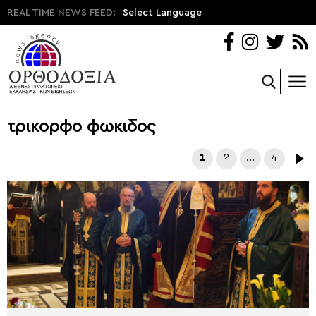
REAL TIME NEWS FEED:
Select Language
τρικορφο φωκιδος
1
2
…
4