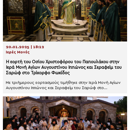
20.01.2025 | 18:12
Ιερές Μονές
Η εορτή του Οσίου Χριστοφόρου του Παπουλάκου στην
Ιερά Μονή Αγίων Αυγουστίνου Ιππώνος και Σεραφείμ του
Σαρώφ στο Τρίκορφο Φωκίδος
Με τριήμερους εορτασμούς τιμήθηκε στην Ιερά Μονή Αγίων
Αυγουστίνου Ιππώνος και Σεραφείμ του Σαρώφ στο...