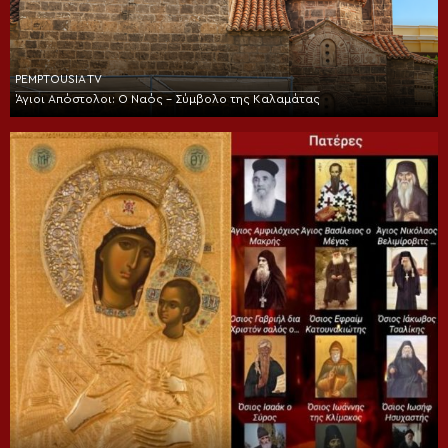
PEMPTOUSIA TV
Άγιοι Απόστολοι: Ο Ναός – Σύμβολο της Καλαμάτας