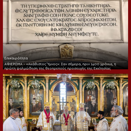
Επικαιρότητα
ΑΦΙΕΡΩΜΑ – «Ακάθιστος Ύμνος»: Σαν σήμερα, πριν 1400 χρόνια, η
πρώτη ψαλμώδηση της θεοπρεπούς προσευχής της Εκκλησίας