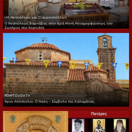
Ι.Μ. Νεαπόλεως και Σταυρουπόλεως
Ο Νεαπόλεως Βαρνάβας στην Ιερά Μονή Μεταμορφώσεως του
Σωτήρος στο Χορτιάτη
PEMPTOUSIA TV
Άγιοι Απόστολοι: Ο Ναός – Σύμβολο της Καλαμάτας