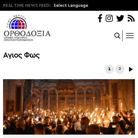
REAL TIME NEWS FEED:
Select Language
Αγιος Φως
1
2