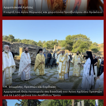
Αρχιεπισκοπή Κρήτης
Η εορτή του Αγίου Μύρωνος και χειροτονία Πρεσβυτέρου στο Ηράκλειο
Ι.Μ. Φλωρίνης, Πρεσπών και Εορδαίας
Αρχιερατική Θεία Λειτουργία στη Βασιλική του Αγίου Αχιλλίου Πρεσπών
για τα 1.400 χρόνια του Ακαθίστου Ύμνου