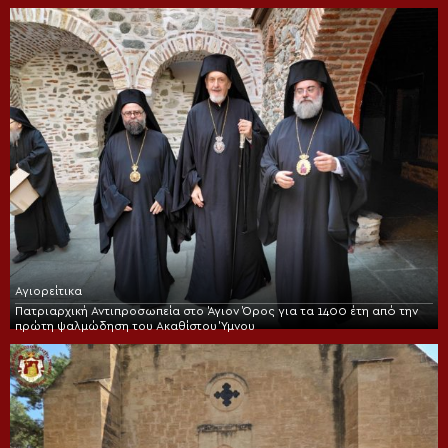
Αγιορείτικα
Πατριαρχική Αντιπροσωπεία στο Άγιον Όρος για τα 1400 έτη από την
πρώτη ψαλμώδηση του Ακαθίστου Ύμνου