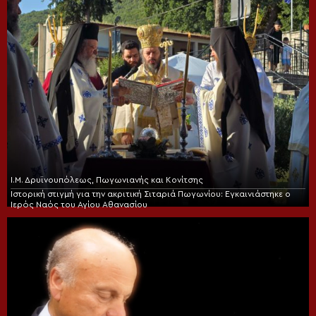
Ι.Μ. Δρυϊνουπόλεως, Πωγωνιανής και Κονίτσης
Ιστορική στιγμή για την ακριτική Σιταριά Πωγωνίου: Εγκαινιάστηκε ο
Ιερός Ναός του Αγίου Αθανασίου