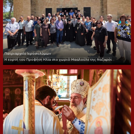
Πατριαρχείο Ιεροσολύμων
Η εορτή του Προφήτη Ηλία στο χωριό Μααλούλε της Ναζαρέτ