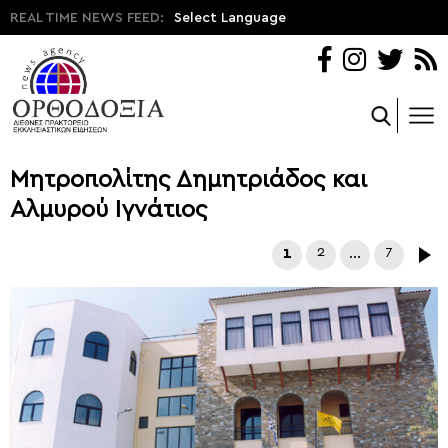
REAL TIME NEWS FEED:
Select Language
Μητροπολίτης Δημητριάδος και
Αλμυρού Ιγνάτιος
1
2
…
7