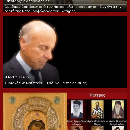
Πατριαρχείο Αλεξανδρείας
Ομαδικές βαπτίσεις από τον Μητροπολίτη Αρούσας στη Σινγκίντα την
εορτή της Μεταμορφώσεως του Σωτήρος
PEMPTOUSIA TV
Κυριακάτικη Μαθητεία – Η αδυναμία της απιστίας