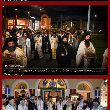
Σερβία σε καλεί»
Ι.Μ. Καστορίας
Η Καστοριά τίμησε τον προστάτη των παιδιών της, Άγιο Νικάνορα τον
Θαυματουργό