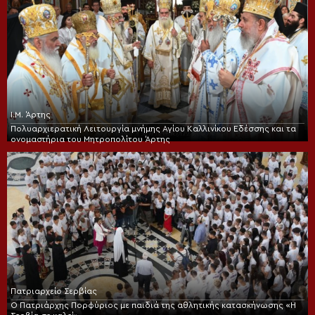
Ι.Μ. Άρτης
Πολυαρχιερατική Λειτουργία μνήμης Αγίου Καλλινίκου Εδέσσης και τα
ονομαστήρια του Μητροπολίτου Άρτης
Πατριαρχείο Σερβίας
Ο Πατριάρχης Πορφύριος με παιδιά της αθλητικής κατασκήνωσης «Η