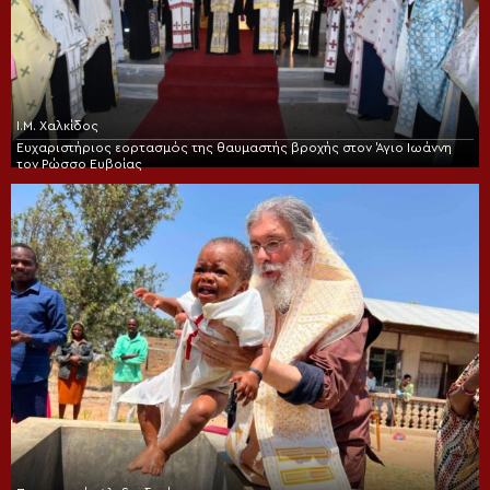
Ι.Μ. Χαλκίδος
Ευχαριστήριος εορτασμός της θαυμαστής βροχής στον Άγιο Ιωάννη
τον Ρώσσο Ευβοίας