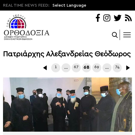
REAL TIME NEWS FEED:
Select Language
Πατριάρχης Αλεξανδρείας Θεόδωρος
1
…
67
68
69
…
74