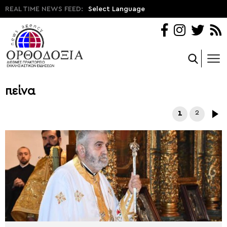
REAL TIME NEWS FEED:
Select Language
πείνα
1
2