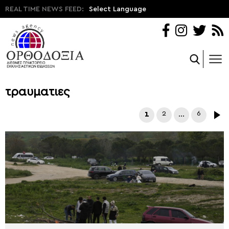
REAL TIME NEWS FEED:
Select Language
τραυματιες
1
2
…
6