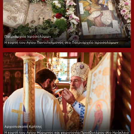
Πατριαρχείο Ιεροσολύμων
Η εορτή του Αγίου Παντελεήμονος στο Πατριαρχείο Ιεροσολύμων
Αρχιεπισκοπή Κρήτης
Η εορτή του Αγίου Μύρωνος και χειροτονία Πρεσβυτέρου στο Ηράκλειο