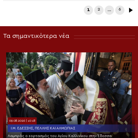
1
2
…
6
Τα σημαντικότερα νέα
09.08.2026 | 10:18
Ι.Μ. ΕΔΈΣΣΗΣ, ΠΈΛΛΗΣ ΚΑΙ ΑΛΜΩΠΊΑΣ
Λαμπρός ο εορτασμός του Αγίου Καλλινίκου στην Έδεσσα