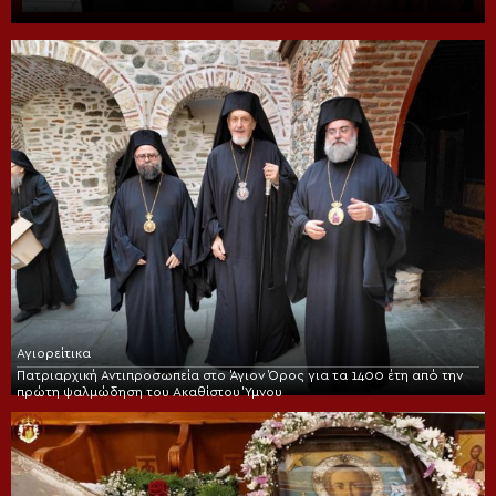
Αγιορείτικα
Πατριαρχική Αντιπροσωπεία στο Άγιον Όρος για τα 1400 έτη από την
πρώτη ψαλμώδηση του Ακαθίστου Ύμνου