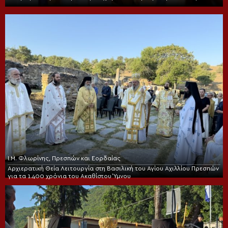
Ι.Μ. Φλωρίνης, Πρεσπών και Εορδαίας
Αρχιερατική Θεία Λειτουργία στη Βασιλική του Αγίου Αχιλλίου Πρεσπών
για τα 1.400 χρόνια του Ακαθίστου Ύμνου