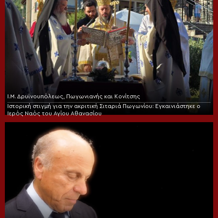
Ι.Μ. Δρυϊνουπόλεως, Πωγωνιανής και Κονίτσης
Ιστορική στιγμή για την ακριτική Σιταριά Πωγωνίου: Εγκαινιάστηκε ο
Ιερός Ναός του Αγίου Αθανασίου