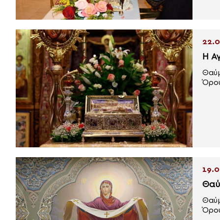
22.0
Η Α
Θαύμ
Όρου
19.0
Θαύ
Θαύμ
Όρου