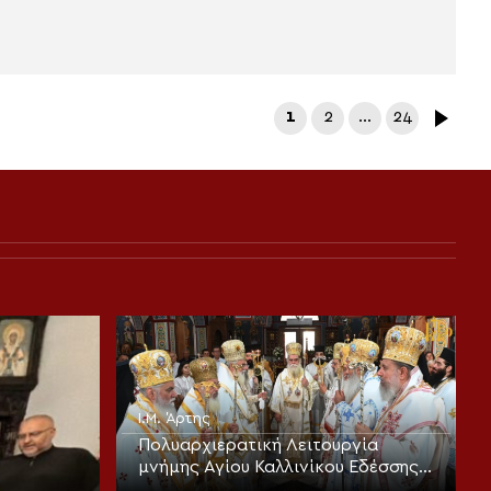
1
2
…
24
Ι.Μ. Άρτης
Πολυαρχιερατική Λειτουργία
μνήμης Αγίου Καλλινίκου Εδέσσης
και τα ονομαστήρια του