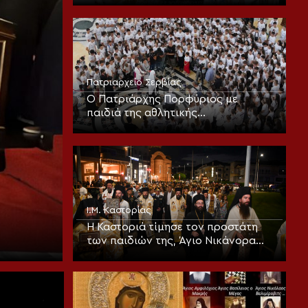
Μητροπολίτου Άρτης
Πατριαρχείο Σερβίας
Ο Πατριάρχης Πορφύριος με
παιδιά της αθλητικής
κατασκήνωσης «Η Σερβία σε καλεί»
Ι.Μ. Καστορίας
Η Καστοριά τίμησε τον προστάτη
των παιδιών της, Άγιο Νικάνορα
τον Θαυματουργό