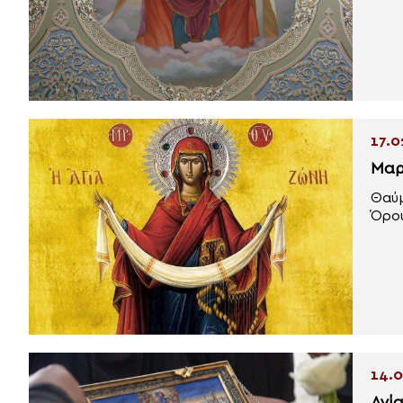
17.0
Μαρ
Θαύμ
Όρου
14.0