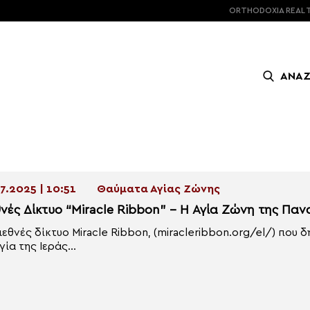
ORTHODOXIA
REAL 
ΑΝΑ
7.2025 | 10:51
Θαύματα Αγίας Ζώνης
θνές Δίκτυο “Μiracle Ribbon” – Η Αγία Ζώνη της Παν
ιεθνές δίκτυο Miracle Ribbon, (miracleribbon.org/el/) που 
γία της Ιεράς...