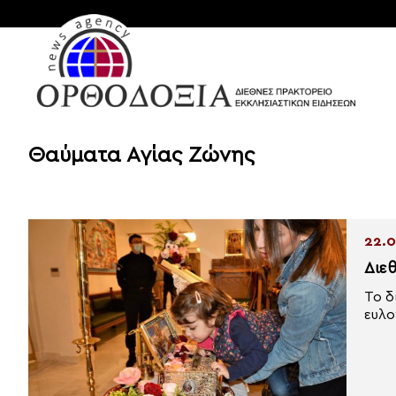
Θαύματα Αγίας Ζώνης
22.0
Διε
Το δ
ευλο