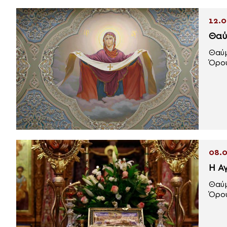
12.0
Θαύ
Θαύμ
Όρου
08.0
Η Α
Θαύμ
Όρου