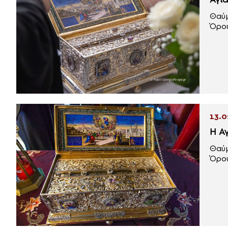
Αγί
Θαύμ
Όρου
13.0
Η Α
Θαύμ
Όρου