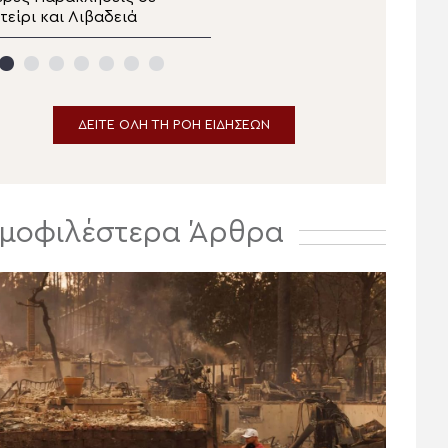
ανθρώπου
τείρι και Λιβαδειά
Πανηγύρισε την
επιστροφή της παλαιάς
ιεράς Λειψανοθήκης –
Πάνδημη υποδοχή
παρουσία του Επισκόπου
Χριστουπόλεως
ΔΕΙΤΕ ΟΛΗ ΤΗ ΡΟΗ ΕΙΔΗΣΕΩΝ
μοφιλέστερα Άρθρα