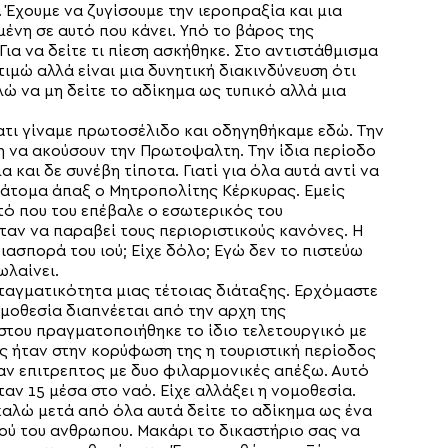
 Έχουμε να ζυγίσουμε την ιεροπραξία και μια
μένη σε αυτό που κάνει. Υπό το βάρος της
α να δείτε τι πίεση ασκήθηκε. Στο αντιστάθμισμα
ιμώ αλλά είναι μια δυνητική διακινδύνευση ότι
λώ να μη δείτε το αδίκημα ως τυπικό αλλά μια
ιατι γίναμε πρωτοσέλιδο και οδηγηθήκαμε εδώ. Την
ση να ακούσουν την Πρωτοψαλτη. Την ίδια περίοδο
αι δε συνέβη τίποτα. Γιατί για όλα αυτά αντί να
5 άτομα άπαξ ο Μητροπολίτης Κέρκυρας. Εμείς
τό που του επέβαλε ο εσωτερικός του
ήταν να παραβεί τους περιοριστικούς κανόνες. Η
ασπορά του ιού; Είχε δόλο; Εγώ δεν το πιστεύω
ωλαίνει.
νταγματικότητα μιας τέτοιας διάταξης. Ερχόμαστε
ομοθεσία διαπνέεται από την αρχη της
ύστου πραγματοποιήθηκε το ίδιο τελετουργικό με
 ήταν στην κορύφωση της η τουριστική περίοδος
αν επιτρεπτος με δυο φιλαρμονικές απέξω. Αυτό
αν 15 μέσα στο ναό. Είχε αλλάξει η νομοθεσία.
καλώ μετά από όλα αυτά δείτε το αδίκημα ως ένα
τού του ανθρωπου. Μακάρι το δικαστήριο σας να