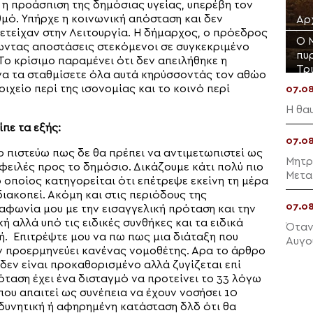
ι η προάσπιση της δημόσιας υγείας, υπερέβη τον
μό. Υπήρχε η κοινωνική απόσταση και δεν
Αρ
ετείχαν στην Λειτουργία. Η δήμαρχος, ο πρόεδρος
Ο 
ρώντας αποστάσεις στεκόμενοι σε συγκεκριμένο
πυρ
 Το κρίσιμο παραμένει ότι δεν απειλήθηκε η
Τρ
 να τα σταθμίσετε όλα αυτά κηρύσσοντάς τον αθώο
ιχείο περί της ισονομίας και το κοινό περί
07.0
Η θα
πε τα εξής:
07.0
 πιστεύω πως δε θα πρέπει να αντιμετωπιστεί ως
Μητρ
οφειλές προς το δημόσιο. Δικάζουμε κάτι πολύ πιο
Μετα
οποίος κατηγορείται ότι επέτρεψε εκείνη τη μέρα
διακοπεί. Ακόμη και στις περιόδους της
07.0
διαφωνία μου με την εισαγγελική πρόταση και την
ή αλλά υπό τις ειδικές συνθήκες και τα ειδικά
Όταν
. Επιτρέψτε μου να πω πως μια διάταξη που
Αυγο
ην προερμηνεύει κανένας νομοθέτης. Αρα το άρθρο
δεν είναι προκαθορισμένο αλλά ζυγίζεται επί
ταση έχει ένα δισταγμό να προτείνει το 33 λόγω
που απαιτεί ως συνέπεια να έχουν νοσήσει 10
ς δυνητική ή αφηρημένη κατάσταση δλδ ότι θα