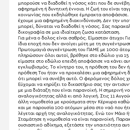
μπορούσε να διαδοθεί η νόσος κάτι που δε συνέβη.
αφηρημένη ή δυνητική έννοια. Η ζωή του είναι ταγ
κοινωνίας που εκδηλώθηκε έμπρακτα αποφάσισε. Γι
έχουμε μια αφηρημένη διακινδύνευση. Δεν την υποτ
μπορεί, δύναται να διαδοθεί η νόσος. Σας παρακα
δικογραφία σε μια ιδιαίτερη ζωσα κατάσταση.
Για μένα ο δολος είναι σαθρός. Είμασταν άτυχοι Γ
ίδια εποχή που δεν ανοίγει μύτη με τη συγκέντρω
Πρωτομαγιά συγκέντρωση του ΠΑΜΕ με 1000 άτομα κ
πληρώσουν όλοι αυτοί, βρέθηκε στο εδώλιο για 1
είμαστε στο εδώλιο επειδή αποφάσισε να κάνει αυ
εγκλωβισμός. Το κίνητρο του, η πρόθεση του δεν 
πρόθεση Του ήταν να προκαλέσει μια αφηρημένη δι
ότι μπορεί να συνέβη αυτό. Ο φερόμενος δόλος χ
Εύχομαι να κηρύξει το δικαστήριο σας την αντισυ
με μια διάταξη που είναι παρανοϊκή. Η σημερινή ν
αναλογικότητας αλλά κι από λογική. Στις 11 Αυγο
άλλη νομοθεσία με κρούσματα στην Κέρκυρα καθώς
και με παρουσία 100 ατόμων μέσα στο ναό που ήτ
λέγεται αρχή της αναλογικότητας. Ενώ τον Μάιο ήτ
Σταμάτησε η νομοθεσία να είναι παρανοϊκή. Παρα
ουσιαστικό αδίκημα, εξετάστε την υπαιτιότητα αυ