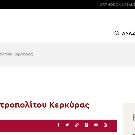
ORTHODOXIA
REAL 
ΑΝΑ
πολίτου Κερκύρας
Μητροπολίτου Κερκύρας