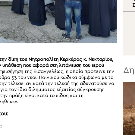
Ιεράπετρας
της Μεταμορφώσεως
Σ
του Σωτήρος στην
Αλεξανδρούπολη
ην δίκη του Μητροπολίτη Κερκύρας κ. Νεκταρίου,
ν υπόθεση που αφορά στη λιτάνευση του ιερού
Δη
 η
εισήγηση της Εισαγγελέως, η οποία πρότεινε την
ρθρο 33 του νέου Ποινικού Κώδικα σύμφωνα με το
την τέλεσε, αν κατά την τέλεσή της αδυνατούσε να
ια τον ίδιο διλήμματος εξαιτίας σύγκρουσης
ν πράξη είναι κατά το είδος και τη
λήθηκε».
ου:
: