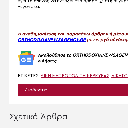
έχει το σθένος να ενταξει στο άρθρο 33 στη σύγκ
γεγονότα.
H αναδημοσίευση του παραπάνω άρθρου ή μέρους 
ORTHODOXIANEWSAGENCY.GR
με ενεργό σύνδεσμ
Ακολούθησε το ORTHODOXIANEWSAGENCY.
ειδήσεις.
ΕΤΙΚΈΤΕΣ:
ΔΙΚΗ ΜΗΤΡΟΠΟΛΙΤΗ ΚΕΡΚΥΡΑΣ
,
ΔΙΚΗΓΌ
Διαδώστε:
Σχετικά Άρθρα