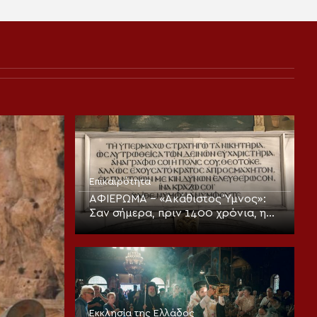
Επικαιρότητα
ΑΦΙΕΡΩΜΑ – «Ακάθιστος Ύμνος»:
Σαν σήμερα, πριν 1400 χρόνια, η
πρώτη ψαλμώδηση της
θεοπρεπούς προσευχής της
Εκκλησίας
Εκκλησία της Ελλάδος