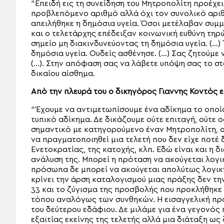
“Επειδή εις τη συνείδηση του Μητροπολίτη προέχε
προβλεπόμενο αριθμό αλλά όχι τον συνολικό αριθ
απειλήθηκε η δημόσια υγεία. Όσοι μετέλαβαν συμμ
και ο τελετάρχης επέδειξαν κοινωνική ευθύνη τη
σημείο μη διακινδυνεύοντας τη δημόσια υγεία. (…)
δημόσια υγεία. Ουδείς ασθένησε. (…) Σας ζητούμε
(…). Στην απόφαση σας να λάβετε υπόψη σας το στο
δικαίου αίσθημα.
Από την πλευρά του ο δικηγόρος Γιαννης Κοντός εί
“Έχουμε να αντιμετωπίσουμε ένα αδίκημα το οποίο
τυπικό αδίκημα. Δε δικάζουμε ούτε επιταγή, ούτε 
σημαντικό με κατηγορούμενο έναν Μητροπολίτη, ο 
να πραγματοποιηθεί μια τελετή που δεν είχε ποτέ 
Ενετοκρατίας, της κατοχής, κλπ. Εδώ είναι και η 
ανάλυση της. Μπορεί η πρόταση να ακούγεται λογικ
πρόσωπα δε μπορεί να ακούγεται απολύτως λογική
κρίνει την άρση καταλογισμού μιας πράξης δεν τ
33 και το ζύγισμα της προσβολής που προκλήθηκε 
τόπου αναλόγως των συνθηκών. Η εισαγγελική πρό
του δεύτερου εδάφιου. Δε μιλάμε για ένα γεγονός 
εξαιτίας εκείνης της τελετής αλλά μια διάταξη ω