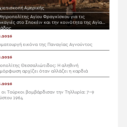
χιεπισκοπή Αμερικής
Μητροπολίτης Αγίου Φραγκίσκου για τις
καγιές στο Σποκέιν και την κοινότητα της Αγίας
ιάδος
8.2026
υματουργή εικόνα της Παναγίας Αγνούντος
8.2026
οπολίτης Θεσσαλιώτιδος: Η αληθινή
μόρφωση αρχίζει όταν αλλάζει η καρδιά
8.2026
 οι Τούρκοι βομβάρδισαν την Τηλλυρία: 7-9
ύστου 1964