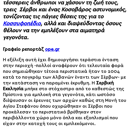
τέσσερεις άνθρωποι να χάσουν τη ζωή τους,
τρεις Σέρβοι και ένας Κοσοβάρος αστυνομικός,
τονίζοντας τις πάγιες θέσεις της για το
Κοσσυφοπέδιο
, αλλά και διαψεύδοντας όσους
θέλουν να την εμπλέξουν στα αιματηρά
γεγονότα.
Γραφείο ρεπορτάζ
ope.gr
Η εξέλιξη αυτή έχει δημιουργήσει τεράστια ένταση
στην περιοχή -πολλοί αναφέρουν ότι τελευταία φορά
που σημειώθηκαν τέτοια περιστατικά ήταν το 2004
κατά το πογκρόμ των Αλβανών έναντι των Σέρβων- με
την κατάσταση να παραμένει έκρυθμη. Η
Σερβική
Εκκλησία
μπήκε στο στόχαστρο από το καθεστώς της
Πρίστινα για εμπλοκή στα γεγονότα, κάτι ωστόσο
διέψευσαν οι έρευνες των αρχών καθώς στη Μονή του
Αγίου Στεφάνου όπου οχυρώθηκαν οι Σέρβοι που
προκάλεσαν το περιστατικό βρέθηκαν στον
περιβάλλοντα χώρο μόνο όπλα και εξοπλισμοί που
είχαν στην κατοχή τους οι εμπλεκόμενοι.