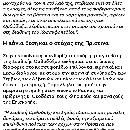
μοναχούς και τον πιστό λαό της, επιβίωσε εκεί σε όλες
τις εποχές, όλες τις συνθήκες, παρά τους φοβερότερους
διωγμούς, τα βάσανα και τα μαρτύρια μοναχών, ιερέων
και πιστών, και αυτό αποκλειστικά επειδή ήταν
Ορθόδοξοι Σέρβοι, πιστοί στον σταυρό του Χριστού και
στη διαθήκη του Κοσσυφοπεδίου”.
Η πάγια θέση και ο στόχος της Πρίστινα
Στην ανακοίνωση υπενθυμίζεται ακόμη η πάγια θέση
της Σερβικής Ορθοδόξου Εκκλησίας ότι οι όποιες
διαφορές στο Κοσσυφοπέδιο επιλύονται ειρηνικά και
μέσω διαλόγου, με στόχο την ειρηνική συνύπαρξη των
Σέρβων, των Αλβανών και όλων των άλλων λαών που
ζουν στην περιοχή. Παράλληλα, εκφράζει την
αμέριστη στήριξη στον Επίσκοπο Ράσκας και
Πριζρένης κ. Θεοδόσιο, τους κληρικούς και μοναχούς
της Επισκοπής.
“Η Σερβική Ορθόδοξη Εκκλησία, ιδιαίτερα στις μεγάλες
δυνάμεις, επεσήμανε πολλές φορές την εξαιρετικά
επικίνδυνη πολιτική των αρχών στην Πρίστινα, που
μοναδικός στόχος τους είναι η πλήρης εκδίωξη του