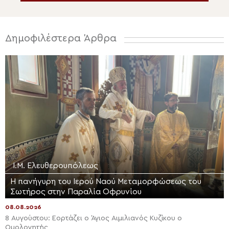
Δημοφιλέστερα Άρθρα
Ι.Μ. Ελευθερουπόλεως
Η πανήγυρη του Ιερού Ναού Μεταμορφώσεως του
Σωτήρος στην Παραλία Οφρυνίου
08.08.2026
8 Αυγούστου: Εορτάζει ο Άγιος Αιμιλιανός Κυζίκου ο
Ομολογητής