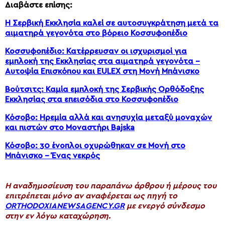
Διαβάστε επίσης:
Η Σερβική Εκκλησία καλεί σε αυτοσυγκράτηση μετά τα
αιματηρά γεγονότα στο βόρειο Κοσσυφοπέδιο
Κοσσυφοπέδιο: Κατέρρευσαν οι ισχυρισμοί για
εμπλοκή της Εκκλησίας στα αιματηρά γεγονότα –
Αυτοψία Επισκόπου και EULEX στη Μονή Μπάνισκο
Βούτσιτς: Καμία εμπλοκή της Σερβικής Ορθόδοξης
Εκκλησίας στα επεισόδια στο Κοσσυφοπέδιο
Κόσοβο: Ηρεμία αλλά και ανησυχία μεταξύ μοναχών
και πιστών στο Μοναστήρι Bajska
Κόσοβο: 30 ένοπλοι οχυρώθηκαν σε Μονή στο
Μπάνισκο – Ένας νεκρός
H αναδημοσίευση του παραπάνω άρθρου ή μέρους του
επιτρέπεται μόνο αν αναφέρεται ως πηγή το
ORTHODOXIANEWSAGENCY.GR
με ενεργό σύνδεσμο
στην εν λόγω καταχώρηση.