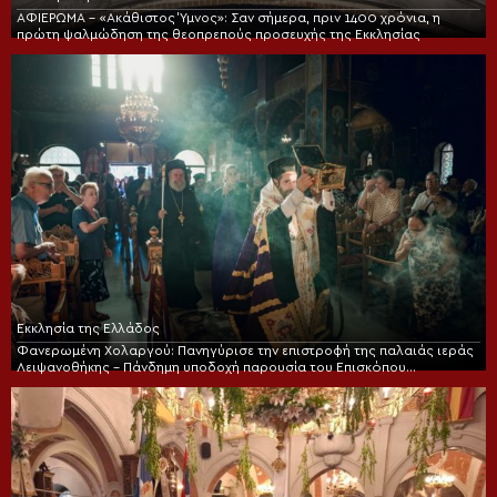
ΑΦΙΕΡΩΜΑ – «Ακάθιστος Ύμνος»: Σαν σήμερα, πριν 1400 χρόνια, η
πρώτη ψαλμώδηση της θεοπρεπούς προσευχής της Εκκλησίας
Εκκλησία της Ελλάδος
Φανερωμένη Χολαργού: Πανηγύρισε την επιστροφή της παλαιάς ιεράς
Λειψανοθήκης – Πάνδημη υποδοχή παρουσία του Επισκόπου
Χριστουπόλεως