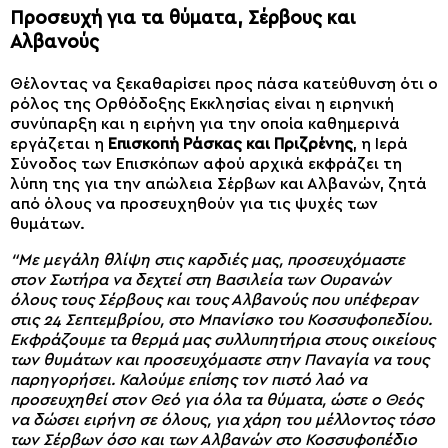
Προσευχή για τα θύματα, Σέρβους και
Αλβανούς
Θέλοντας να ξεκαθαρίσει προς πάσα κατεύθυνση ότι ο
ρόλος της Ορθόδοξης Εκκλησίας είναι η ειρηνική
συνύπαρξη και η ειρήνη για την οποία καθημερινά
εργάζεται η
Επισκοπή Ράσκας και Πριζρένης
, η Ιερά
Σύνοδος των Επισκόπων αφού αρχικά εκφράζει τη
λύπη της για την απώλεια Σέρβων και Αλβανών, ζητά
από όλους να προσευχηθούν για τις ψυχές των
θυμάτων.
“Με μεγάλη θλίψη στις καρδιές μας, προσευχόμαστε
στον Σωτήρα να δεχτεί στη Βασιλεία των Ουρανών
όλους τους Σέρβους και τους Αλβανούς που υπέφεραν
στις 24 Σεπτεμβρίου, στο Μπανίσκο του Κοσσυφοπεδίου.
Εκφράζουμε τα θερμά μας συλλυπητήρια στους οικείους
των θυμάτων και προσευχόμαστε στην Παναγία να τους
παρηγορήσει. Καλούμε επίσης τον πιστό λαό να
προσευχηθεί στον Θεό για όλα τα θύματα, ώστε ο Θεός
να δώσει ειρήνη σε όλους, για χάρη του μέλλοντος τόσο
των Σέρβων όσο και των Αλβανών στο Κοσσυφοπέδιο