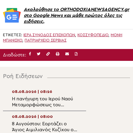
Ακολούθησε το ORTHODOXIANEWSAGENCY.gr
στο Google News και μάθε πρώτος όλες τις
ειδήσεις.
ΕΤΙΚΈΤΕΣ:
ΙΕΡΆ ΣΎΝΟΔΟΣ ΕΠΙΣΚΌΠΩΝ
,
ΚΟΣΣΥΦΟΠΈΔΙΟ
,
ΜΟΝΉ
ΜΠΆΝΙΣΚΟ
,
ΠΑΤΡΙΑΡΧΕΊΟ ΣΕΡΒΊΑΣ
Διαδώστε:
Ροή Ειδήσεων
08.08.2026 | 08:26
07.08.2026 | 21:2
Η πανήγυρη του Ιερού Ναού
Η εορτή της Κοι
Μεταμορφώσεως του
Αγίας Άννης στα
Σωτήρος στην Παραλία
Οφρυνίου
08.08.2026 | 08:00
07.08.2026 | 21:0
8 Αυγούστου: Εορτάζει ο
Δισαρχιερατικό
Άγιος Αιμιλιανός Κυζίκου ο
στον πανηγυρίζ