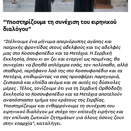
“Υποστηρίζουμε τη συνέχιση του ειρηνικού
διαλόγου”
“Στέλνουμε ένα μήνυμα απεριόριστης αγάπης και
πατρικής φροντίδας στους αδελφούς και τις αδελφές
μας στο Κοσσυφοπέδιο και τα Μετόχια. Η Σερβική
Εκκλησία, όπου κι αν ζει και ενεργεί ως ποιμένας, θα
συνεχίσει να βοηθά απλόχερα εσάς, τον πολύπαθο, αλλά
σταθερό, περήφανο λαό της στο Κοσσυφοπέδιο και τα
Μετόχια, επιθυμώντας να σας προσφέρει παρηγοριά,
ζεστασιά και ελπίδα ακόμα και σε αυτές τις δύσκολες
μέρες . Τέλος, τονίζουμε ότι για τη Σερβική Ορθόδοξη
Εκκλησία το Κοσσυφοπέδιο και τα Μετόχια αποτελούν
αναπόσπαστο τμήμα του κράτους της Σερβίας.
Υποστηρίζουμε και ενθαρρύνουμε τη συνέχιση του
ειρηνικού διαλόγου με στόχο την επίτευξη ειρήνης και
την επίλυση ζωτικών ζητημάτων για όλους όσους ζουν
στην επαρχία”
, καταλήγει.