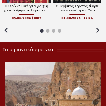
Η Σερβική Εκκλησία για 31η
Ο Σερβικός Στρατός τίμησε
χρονιά τίμησε τα θύματα της
τον προστάτη του Άγιο
“Καταιγίδας” – Το μήνυμα
Στέφανο
05.08.2026 | 8:07
01.08.2026 | 17:24
ειρήνης, σεβασμού και
μνήμης του Πατριάρχη
Πορφύριου
Τα σημαντικότερα νέα