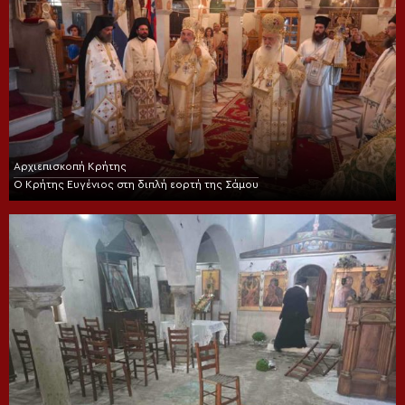
Αρχιεπισκοπή Κρήτης
Ο Κρήτης Ευγένιος στη διπλή εορτή της Σάμου