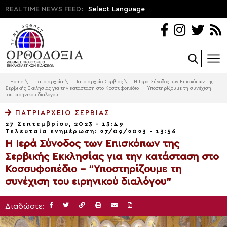
REAL TIME NEWS FEED:
Select Language
Home
\
Πατριαρχεία
\
Πατριαρχείο Σερβίας
\
Η Ιερά Σύνοδος των Επισκόπων της
Σερβικής Εκκλησίας για την κατάσταση στο Κοσσυφοπέδιο – “Υποστηρίζουμε τη συνέχιση
του ειρηνικού διαλόγου”
ΠΑΤΡΙΑΡΧΕΊΟ ΣΕΡΒΊΑΣ
27 Σεπτεμβρίου, 2023 - 13:49
Τελευταία ενημέρωση: 27/09/2023 - 13:56
Η Ιερά Σύνοδος των Επισκόπων της
Σερβικής Εκκλησίας για την κατάσταση στο
Κοσσυφοπέδιο – “Υποστηρίζουμε τη
συνέχιση του ειρηνικού διαλόγου”
Διαδώστε: