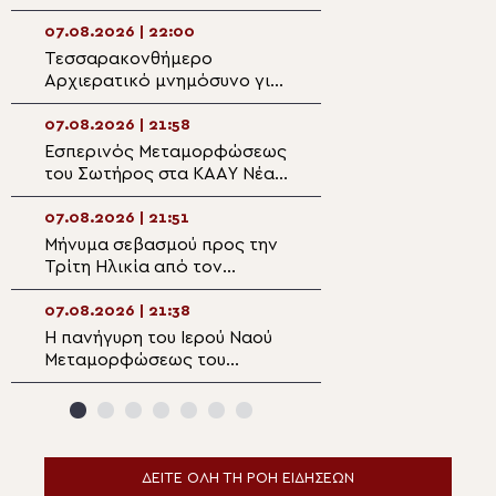
Ομολογητής
Μητροπολιτικό 
Μεταμορφώσεως
07.08.2026 | 22:00
07.08.2026 | 20:5
Σωτήρος στην Ε
Τεσσαρακονθήμερο
Η εορτή του Αγίο
Αρχιερατικό μνημόσυνο για
Νεομάρτυρος Χρ
τον π. Δημήτριο Μαρτσούκο
εκ Πρεβέζης
στον Άγιο Ιωάννη Απιδέας
07.08.2026 | 21:58
07.08.2026 | 20:3
Εσπερινός Μεταμορφώσεως
Ο Ύδρας Εφραίμ
του Σωτήρος στα ΚΑΑΥ Νέας
πανηγυρίζουσα ε
Περάμου
Μεταμορφώσεως
Σωτήρος στην Αί
07.08.2026 | 21:51
07.08.2026 | 20:
Μήνυμα σεβασμού προς την
Επίσκεψη του Υ
Τρίτη Ηλικία από τον
Ναυτιλίας και Ν
Μητροπολίτη Σπάρτης στη
Πολιτικής στον 
Ρειχέα
Λέρου
07.08.2026 | 21:38
07.08.2026 | 20:
Η πανήγυρη του Ιερού Ναού
Πρώτη Παράκλησ
Μεταμορφώσεως του
Ναό της Παναγία
Σωτήρος στη Λέρο
Κάστρου Λέρου
ΔΕΙΤΕ ΟΛΗ ΤΗ ΡΟΗ ΕΙΔΗΣΕΩΝ