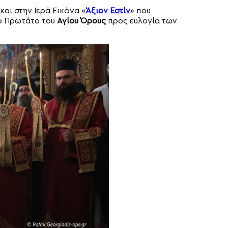
και στην Ιερά Εικόνα «
Άξιον Εστίν
» που
το Πρωτάτο του
Αγίου Όρους
προς ευλογία των