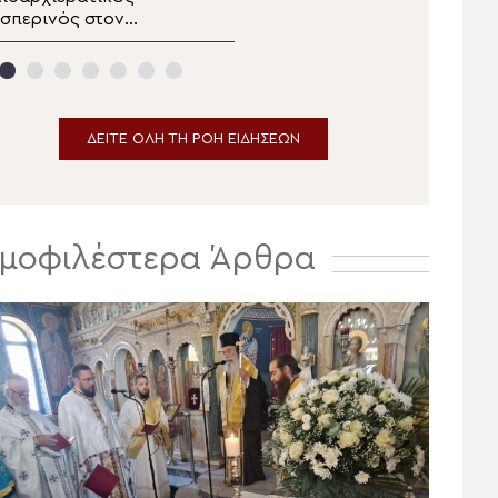
σπερινός στον
Κιλκισίου στην Σκήτη
ανηγυρίζοντα
Αγίας Άννας του Αγίου
ητροπολιτικό Ναό της
Όρους
Μεταμορφώσεως του
ωτήρος στην
Ερμούπολη
ΔΕΙΤΕ ΟΛΗ ΤΗ ΡΟΗ ΕΙΔΗΣΕΩΝ
μοφιλέστερα Άρθρα