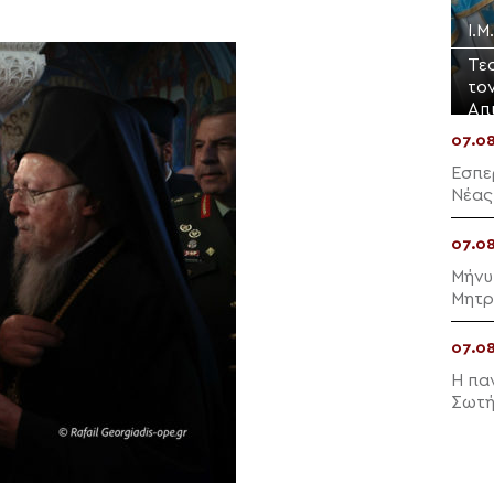
Ι.
Τε
το
Απ
07.0
Εσπε
Νέας
07.0
Μήνυ
Μητρ
07.0
Η πα
Σωτή