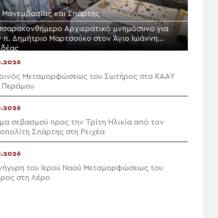
Μ. Μονεμβασίας και Σπάρτης
σσαρακονθήμερο Αρχιερατικό μνημόσυνο για
ν π. Δημήτριο Μαρτσούκο στον Άγιο Ιωάννη
ιδέας
8.2026
ρινός Μεταμορφώσεως του Σωτήρος στα ΚΑΑΥ
 Περάμου
8.2026
μα σεβασμού προς την Τρίτη Ηλικία από τον
οπολίτη Σπάρτης στη Ρειχέα
8.2026
νήγυρη του Ιερού Ναού Μεταμορφώσεως του
ρος στη Λέρο