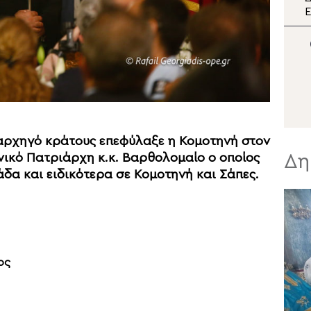
διπλή εορτή της Σάμου
Ε
π
Μ
Σ
 αρχηγό κράτους επεφύλαξε η Κομοτηνή στον
Δη
ικό Πατριάρχη κ.κ. Βαρθολομαίο
ο οποίος
δα και ειδικότερα σε Κομοτηνή και Σάπες.
ος