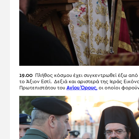
19.00
Πλήθος κόσμου έχει συγκεντρωθεί έξω από 
το Άξιον Εστί. Δεξιά και αριστερά της Ιεράς Εικό
Πρωτεπιστάτου του
Αγίου Όρους,
οι οποίοι φορούν