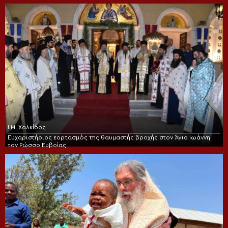
Ι.Μ. Χαλκίδος
Ευχαριστήριος εορτασμός της θαυμαστής βροχής στον Άγιο Ιωάννη
τον Ρώσσο Ευβοίας