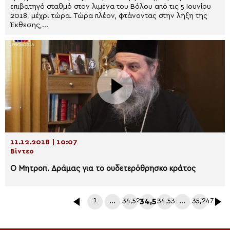
επιβατηγό σταθμό στον λιμένα του Βόλου από τις 5 Ιουνίου
2018, μέχρι τώρα. Τώρα πλέον, φτάνοντας στην λήξη της
Έκθεσης,...
11.12.2018 | 10:07
Βίντεο
Ο Μητροπ. Δράμας για το ουδετερόθρησκο κράτος
1
…
34,528
34,529
34,530
…
35,247