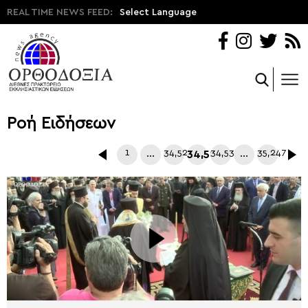
REAL TIME NEWS FEED:
Select Language
Ροή Ειδήσεων
1
…
34,528
34,529
34,530
…
35,247