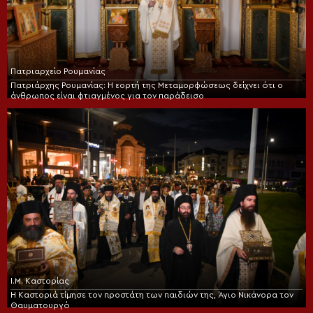
Πατριαρχείο Ρουμανίας
Πατριάρχης Ρουμανίας: Η εορτή της Μεταμορφώσεως δείχνει ότι ο
άνθρωπος είναι φτιαγμένος για τον παράδεισο
Ι.Μ. Καστορίας
Η Καστοριά τίμησε τον προστάτη των παιδιών της, Άγιο Νικάνορα τον
Θαυματουργό