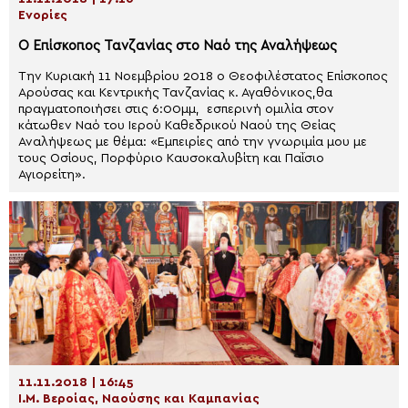
Ενορίες
Ο Επίσκοπος Τανζανίας στο Ναό της Αναλήψεως
Την Κυριακή 11 Νοεμβρίου 2018 ο Θεοφιλέστατος Επίσκοπος
Αρούσας και Κεντρικής Τανζανίας κ. Αγαθόνικος,θα
πραγματοποιήσει στις 6:00μμ, εσπερινή ομιλία στον
κάτωθεν Ναό του Ιερού Καθεδρικού Ναού της Θείας
Αναλήψεως με θέμα: «Εμπειρίες από την γνωριμία μου με
τους Οσίους, Πορφύριο Καυσοκαλυβίτη και Παΐσιο
Αγιορείτη».
11.11.2018 | 16:45
Ι.Μ. Βεροίας, Ναούσης και Καμπανίας