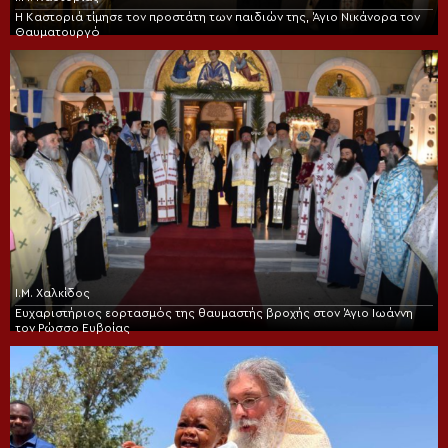
Η Καστοριά τίμησε τον προστάτη των παιδιών της, Άγιο Νικάνορα τον
Θαυματουργό
Ι.Μ. Χαλκίδος
Ευχαριστήριος εορτασμός της θαυμαστής βροχής στον Άγιο Ιωάννη
τον Ρώσσο Ευβοίας