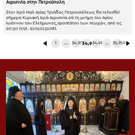
Αγρυπνία στην Πετρούπολη
Στον Ιερό Ναό Αγίας Τριάδος Πετρουπόλεως θα τελεσθεί
σήμερα Κυριακή Ιερά Αγρυπνία επί τη μνήμη του Αγίου
Ιωάννου του Ελεήμωνος,προστάτου των πτωχών, από τις
20:30 (τηλ. 2105013108).
1
…
34,909
34,910
34,911
…
35,252