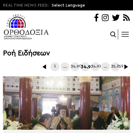
REAL TIME NEWS FEED:
Select Language
Ροή Ειδήσεων
1
…
34,909
34,910
34,911
…
35,252