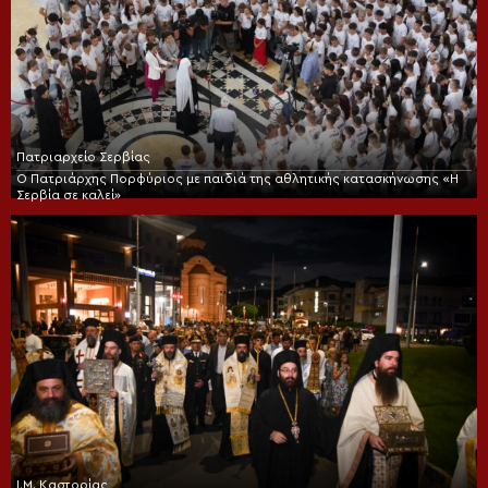
Πατριαρχείο Σερβίας
Ο Πατριάρχης Πορφύριος με παιδιά της αθλητικής κατασκήνωσης «Η
Σερβία σε καλεί»
Ι.Μ. Καστορίας