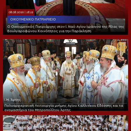
08.08.2026 | 18:19
ΟΙΚΟΥΜΕΝΙΚΌ ΠΑΤΡΙΑΡΧΕΊΟ
Ο Οικουμενικός Πατριάρχης στον I. Ναό Αγίου Ιωάννου της Ρίλας της
Βουλγαροφώνου Κοινότητος για την Παράκληση
Ι.Μ. Άρτης
Πολυαρχιερατική Λειτουργία μνήμης Αγίου Καλλινίκου Εδέσσης και τα
ονομαστήρια του Μητροπολίτου Άρτης