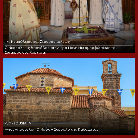
Ι.Μ. Νεαπόλεως και Σταυρουπόλεως
Ο Νεαπόλεως Βαρνάβας στην Ιερά Μονή Μεταμορφώσεως του
Σωτήρος στο Χορτιάτη
PEMPTOUSIA TV
Άγιοι Απόστολοι: Ο Ναός – Σύμβολο της Καλαμάτας