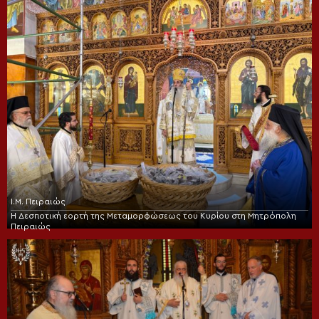
Ι.Μ. Πειραιώς
Η Δεσποτική εορτή της Μεταμορφώσεως του Κυρίου στη Μητρόπολη
Πειραιώς