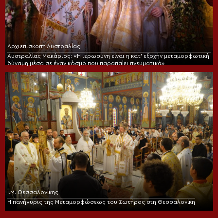
Αρχιεπισκοπή Αυστραλίας
Αυστραλίας Μακάριος: «Η ιερωσύνη είναι η κατ’ εξοχήν μεταμορφωτική
δύναμη μέσα σε έναν κόσμο που παραπαίει πνευματικά»
Ι.Μ. Θεσσαλονίκης
Η πανήγυρις της Μεταμορφώσεως του Σωτήρος στη Θεσσαλονίκη