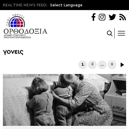
REAL TIME NEWS FEED:
Select Language
γονεις
1
2
…
9