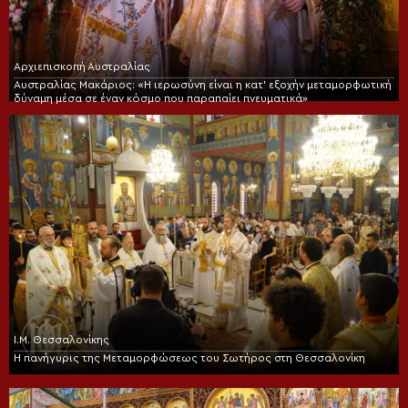
Αρχιεπισκοπή Αυστραλίας
Αυστραλίας Μακάριος: «Η ιερωσύνη είναι η κατ’ εξοχήν μεταμορφωτική
δύναμη μέσα σε έναν κόσμο που παραπαίει πνευματικά»
Ι.Μ. Θεσσαλονίκης
Η πανήγυρις της Μεταμορφώσεως του Σωτήρος στη Θεσσαλονίκη