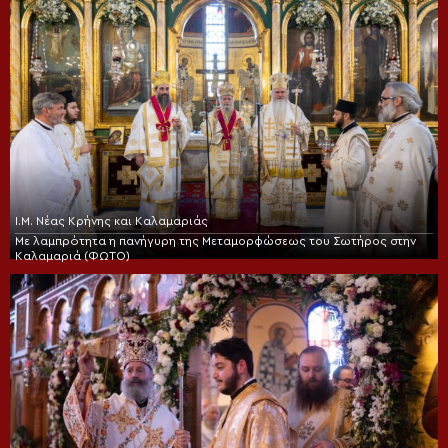
Ι.Μ. Νέας Κρήνης και Καλαμαριάς
Με λαμπρότητα η πανήγυρη της Μεταμορφώσεως του Σωτήρος στην
Καλαμαριά (ΦΩΤΟ)