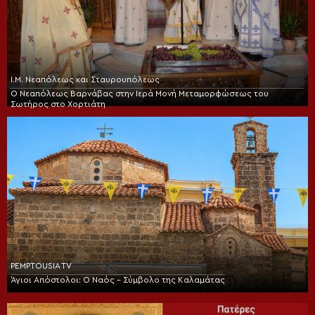
Ι.Μ. Νεαπόλεως και Σταυρουπόλεως
Ο Νεαπόλεως Βαρνάβας στην Ιερά Μονή Μεταμορφώσεως του
Σωτήρος στο Χορτιάτη
PEMPTOUSIA TV
Άγιοι Απόστολοι: Ο Ναός – Σύμβολο της Καλαμάτας