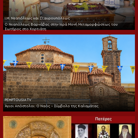
Ι.Μ. Νεαπόλεως και Σταυρουπόλεως
Ο Νεαπόλεως Βαρνάβας στην Ιερά Μονή Μεταμορφώσεως του
Σωτήρος στο Χορτιάτη
PEMPTOUSIA TV
Άγιοι Απόστολοι: Ο Ναός – Σύμβολο της Καλαμάτας