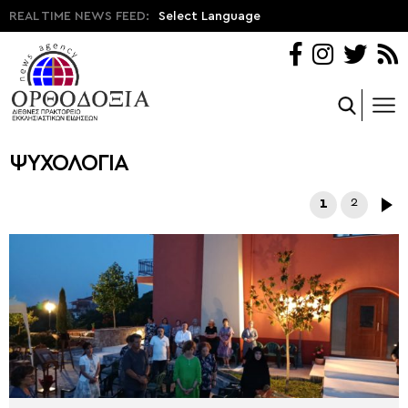
REAL TIME NEWS FEED:
Select Language
ΨΥΧΟΛΟΓΙΑ
1
2