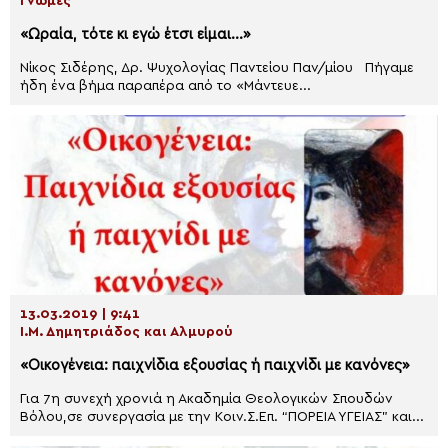
Γνώμες
«Ωραία, τότε κι εγώ έτσι είμαι…»
Νίκος Σιδέρης, Δρ. Ψυχολογίας Παντείου Παν/μίου Πήγαμε
ήδη ένα βήμα παραπέρα από το «Μάντευε...
13.03.2019 | 9:41
Ι.Μ. Δημητριάδος και Αλμυρού
«Οικογένεια: παιχνίδια εξουσίας ή παιχνίδι με κανόνες»
Για 7η συνεχή χρονιά η Ακαδημία Θεολογικών Σπουδών
Βόλου,σε συνεργασία με την Κοιν.Σ.Επ. “ΠΟΡΕΙΑ ΥΓΕΙΑΣ” και...