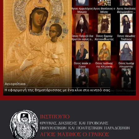
Αγιορείτικα
Η εφαρμογή της Βηματάρισσας με ένα κλικ στο κινητό σας