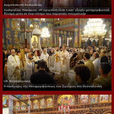
Αρχιεπισκοπή Αυστραλίας
Αυστραλίας Μακάριος: «Η ιερωσύνη είναι η κατ’ εξοχήν μεταμορφωτική
δύναμη μέσα σε έναν κόσμο που παραπαίει πνευματικά»
Ι.Μ. Θεσσαλονίκης
Η πανήγυρις της Μεταμορφώσεως του Σωτήρος στη Θεσσαλονίκη