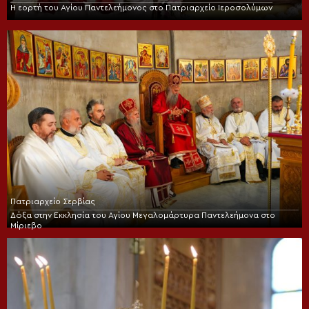
Η εορτή του Αγίου Παντελεήμονος στο Πατριαρχείο Ιεροσολύμων
Πατριαρχείο Σερβίας
Δόξα στην Εκκλησία του Αγίου Μεγαλομάρτυρα Παντελεήμονα στο
Μίριεβο