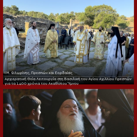
Ι.Μ. Φλωρίνης, Πρεσπών και Εορδαίας
Αρχιερατική Θεία Λειτουργία στη Βασιλική του Αγίου Αχιλλίου Πρεσπών
για τα 1.400 χρόνια του Ακαθίστου Ύμνου