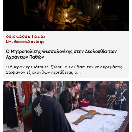
02.05.2024 | 23:23
Ι.Μ. Θεσσαλονίκης
Ο Μητροπολίτης Θεσσαλονίκης στην Ακολουθία των
Αχράντων Παθών
“Σήμερον κρεμάται επί ξύλου, ο εν ύδασι την γην κρεμάσας.
Στέφανον εξ ακανθών περιτίθεται, ο...