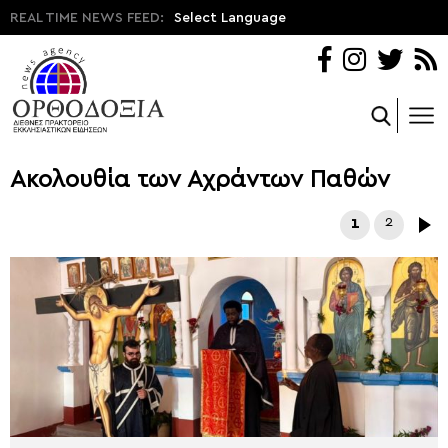
REAL TIME NEWS FEED:
Select Language
Ακολουθία των Αχράντων Παθών
1
2