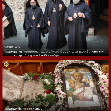
Αγιορείτικα
Πατριαρχική Αντιπροσωπεία στο Άγιον Όρος για τα 1400 έτη από την
πρώτη ψαλμώδηση του Ακαθίστου Ύμνου
Πατριαρχείο Ιεροσολύμων