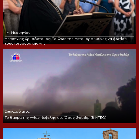
Ι.Μ. Μεσσηνίας
Μεσσηνίας Χρυσόστομος: Το Φως της Μεταμορφώσεως να φωτίσει
τους ισχυρούς της γης
Επικαιρότητα
Το θαύμα της Αγίας Νεφέλης στο Όρος Θαβώρ (ΒΙΝΤΕΟ)