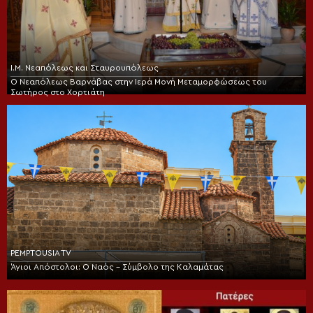
Ι.Μ. Νεαπόλεως και Σταυρουπόλεως
Ο Νεαπόλεως Βαρνάβας στην Ιερά Μονή Μεταμορφώσεως του
Σωτήρος στο Χορτιάτη
PEMPTOUSIA TV
Άγιοι Απόστολοι: Ο Ναός – Σύμβολο της Καλαμάτας