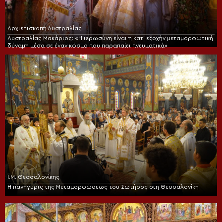
Αρχιεπισκοπή Αυστραλίας
Αυστραλίας Μακάριος: «Η ιερωσύνη είναι η κατ’ εξοχήν μεταμορφωτική
δύναμη μέσα σε έναν κόσμο που παραπαίει πνευματικά»
Ι.Μ. Θεσσαλονίκης
Η πανήγυρις της Μεταμορφώσεως του Σωτήρος στη Θεσσαλονίκη