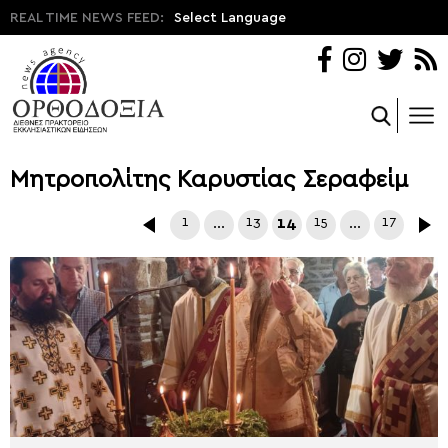
REAL TIME NEWS FEED:
Select Language
Μητροπολίτης Καρυστίας Σεραφείμ
1
…
13
14
15
…
17