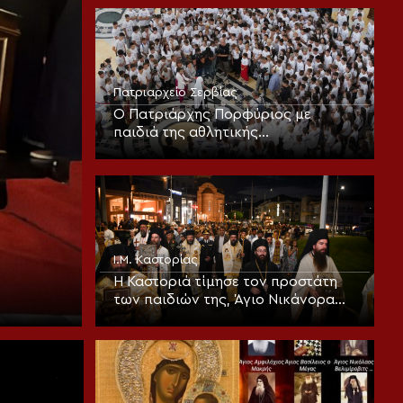
Μητροπολίτου Άρτης
Πατριαρχείο Σερβίας
Ο Πατριάρχης Πορφύριος με
παιδιά της αθλητικής
κατασκήνωσης «Η Σερβία σε καλεί»
Ι.Μ. Καστορίας
Η Καστοριά τίμησε τον προστάτη
των παιδιών της, Άγιο Νικάνορα
τον Θαυματουργό