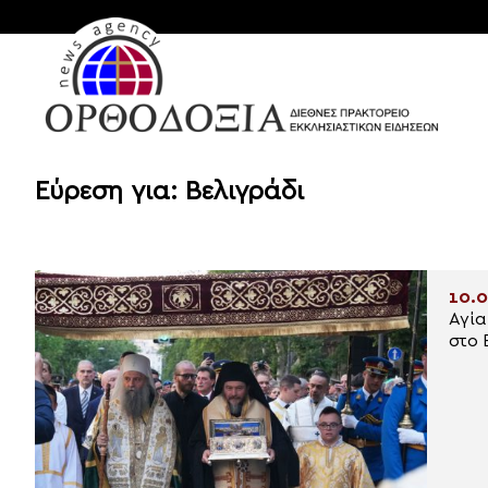
Εύρεση για: Βελιγράδι
10.0
Αγία
στο 