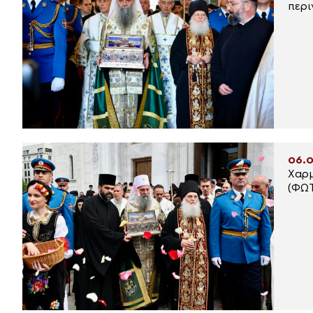
06.0
Χαρμ
(ΦΩ