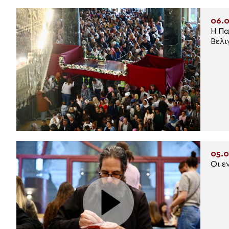
06.0
Η Πα
Βελι
05.0
Οι ε