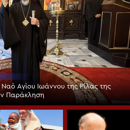
 Ναό Αγίου Ιωάννου της Ρίλας της
ην Παράκληση