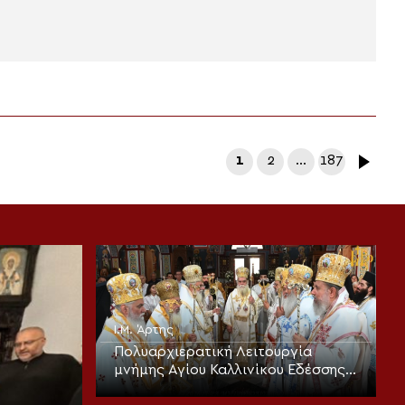
1
2
…
187
Ι.Μ. Άρτης
Πολυαρχιερατική Λειτουργία
μνήμης Αγίου Καλλινίκου Εδέσσης
και τα ονομαστήρια του