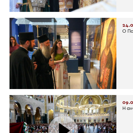
24.0
Ο Πα
09.0
Η αν