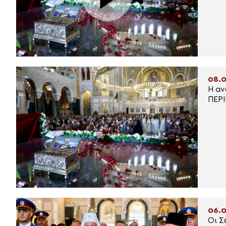
08.0
Η αν
ΠΕΡ
06.0
Οι Σ