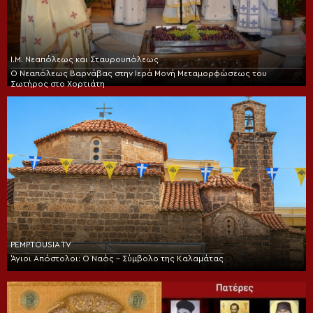
Ι.Μ. Νεαπόλεως και Σταυρουπόλεως
Ο Νεαπόλεως Βαρνάβας στην Ιερά Μονή Μεταμορφώσεως του
Σωτήρος στο Χορτιάτη
PEMPTOUSIA TV
Άγιοι Απόστολοι: Ο Ναός – Σύμβολο της Καλαμάτας