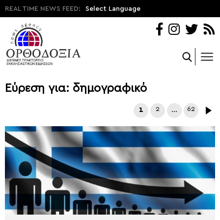
REAL TIME NEWS FEED:
Select Language
Εύρεση για: δημογραφικό
1
2
…
62