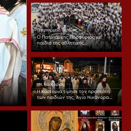
σταθερότητα της πίστεως”
Πατριαρχείο Σερβίας
Ο Πατριάρχης Πορφύριος με
παιδιά της αθλητικής
κατασκήνωσης «Η Σερβία σε καλεί»
Ι.Μ. Καστορίας
Η Καστοριά τίμησε τον προστάτη
των παιδιών της, Άγιο Νικάνορα
τον Θαυματουργό