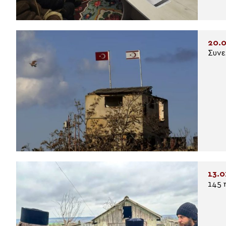
20.0
Συνε
13.0
145 