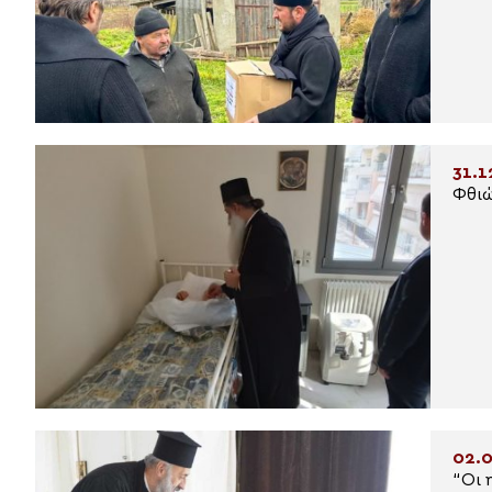
31.1
Φθιώ
02.0
“Οι 