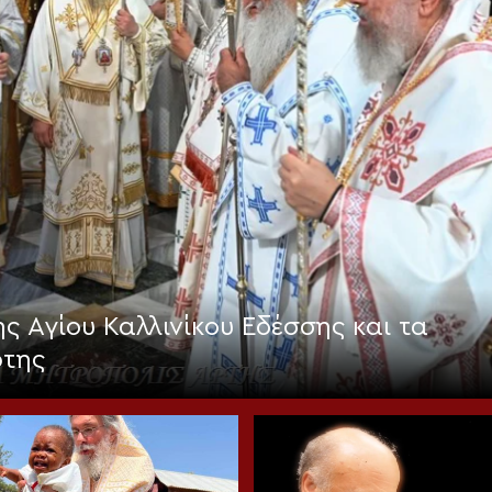
ς Αγίου Καλλινίκου Εδέσσης και τα
ρτης