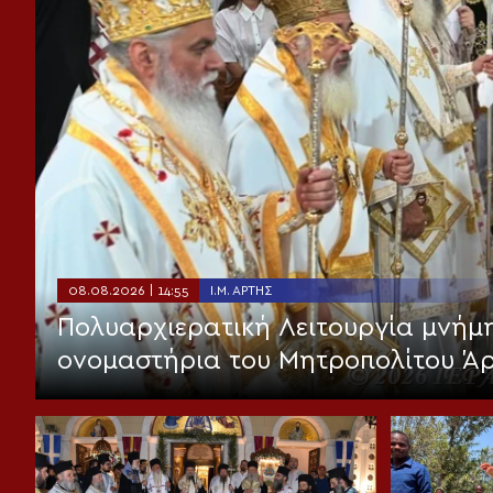
08.08.2026 | 14:55
Ι.Μ. ΆΡΤΗΣ
Πολυαρχιερατική Λειτουργία μνήμη
ονομαστήρια του Μητροπολίτου Ά