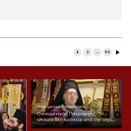
1
2
…
69
Οικουμενικό Πατριαρχείο
Οικουμενικός Πατριάρχης: “Η
ιστορία δεν κρίνεται από την ισχύ
των αριθμών, αλλά από την