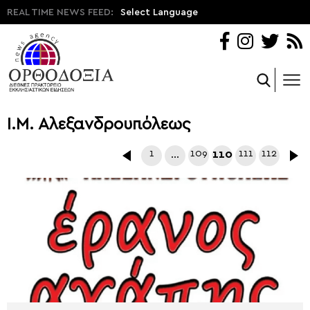
REAL TIME NEWS FEED:
Select Language
Ι.Μ. Αλεξανδρουπόλεως
1
…
109
110
111
112