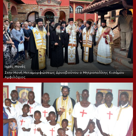
Ιερές Μονές
Στην Μονή Μεταμορφώσεως Δρυοβούνου ο Μητροπολίτης Κισάμου
Αμφιλόχιος