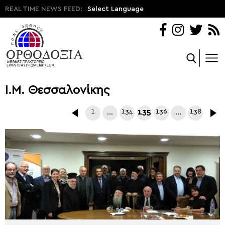
REAL TIME NEWS FEED:
Select Language
Ι.Μ. Θεσσαλονίκης
1
…
134
135
136
…
138