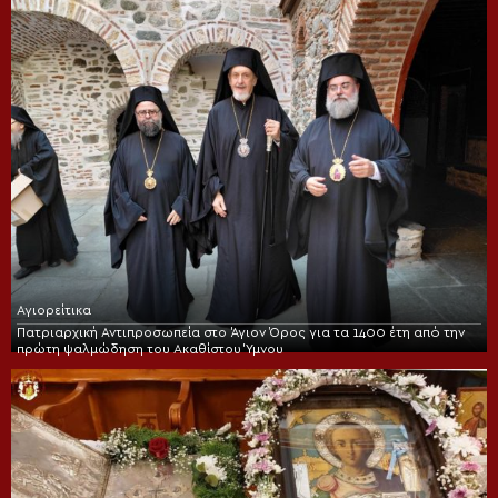
Αγιορείτικα
Πατριαρχική Αντιπροσωπεία στο Άγιον Όρος για τα 1400 έτη από την
πρώτη ψαλμώδηση του Ακαθίστου Ύμνου