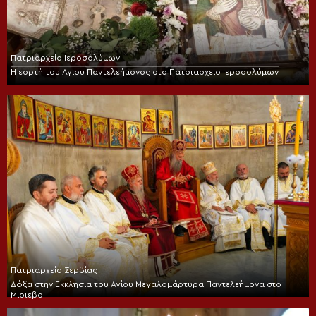
Πατριαρχείο Ιεροσολύμων
Η εορτή του Αγίου Παντελεήμονος στο Πατριαρχείο Ιεροσολύμων
Πατριαρχείο Σερβίας
Δόξα στην Εκκλησία του Αγίου Μεγαλομάρτυρα Παντελεήμονα στο
Μίριεβο