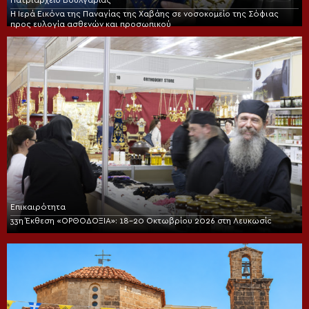
Η Ιερά Εικόνα της Παναγίας της Χαβάης σε νοσοκομείο της Σόφιας
προς ευλογία ασθενών και προσωπικού
Επικαιρότητα
33η Έκθεση «ΟΡΘΟΔΟΞΙΑ»: 18-20 Οκτωβρίου 2026 στη Λευκωσία