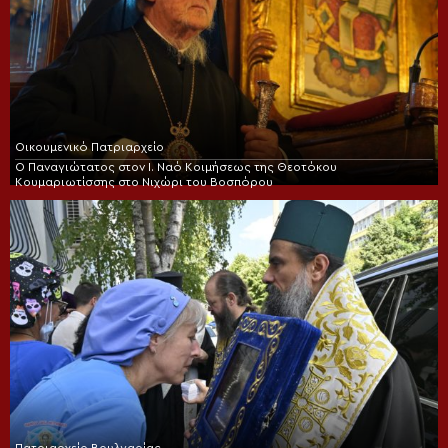
Οικουμενικό Πατριαρχείο
Ο Παναγιώτατος στον Ι. Ναό Κοιμήσεως της Θεοτόκου
Κουμαριωτίσσης στο Νιχώρι του Βοσπόρου
Πατριαρχείο Βουλγαρίας