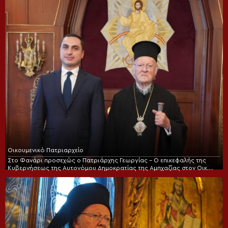
Οικουμενικό Πατριαρχείο
Στο Φανάρι προσεχώς ο Πατριάρχης Γεωργίας – Ο επικεφαλής της
Κυβερνήσεως της Αυτονόμου Δημοκρατίας της Αμπχαζίας στον Οικ.
Πατριάρχη