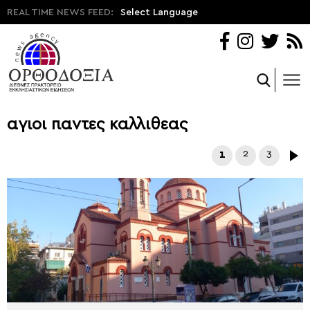
REAL TIME NEWS FEED:
Select Language
αγιοι παντες καλλιθεας
1
2
3