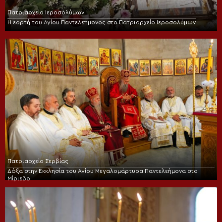
Πατριαρχείο Ιεροσολύμων
Η εορτή του Αγίου Παντελεήμονος στο Πατριαρχείο Ιεροσολύμων
Πατριαρχείο Σερβίας
Δόξα στην Εκκλησία του Αγίου Μεγαλομάρτυρα Παντελεήμονα στο
Μίριεβο