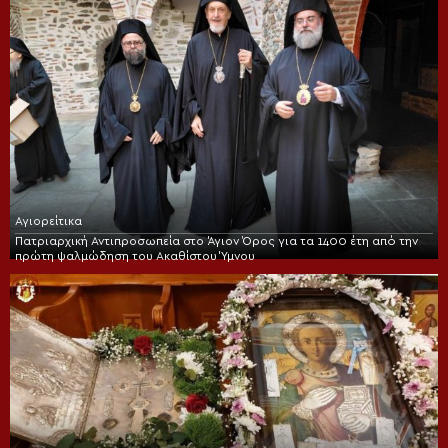
Αγιορείτικα
Πατριαρχική Αντιπροσωπεία στο Άγιον Όρος για τα 1400 έτη από την
πρώτη ψαλμώδηση του Ακαθίστου Ύμνου