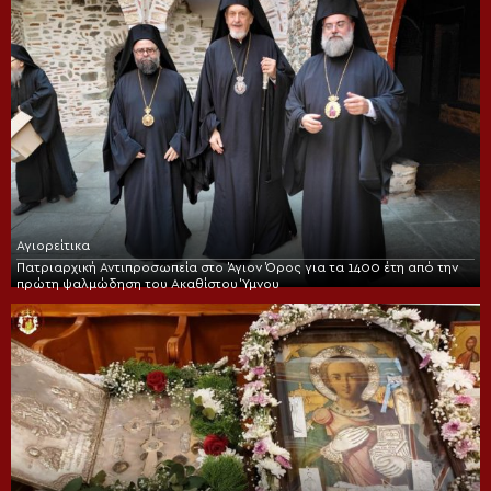
Αγιορείτικα
Πατριαρχική Αντιπροσωπεία στο Άγιον Όρος για τα 1400 έτη από την
πρώτη ψαλμώδηση του Ακαθίστου Ύμνου