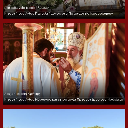
Πατριαρχείο Ιεροσολύμων
Η εορτή του Αγίου Παντελεήμονος στο Πατριαρχείο Ιεροσολύμων
Αρχιεπισκοπή Κρήτης
Η εορτή του Αγίου Μύρωνος και χειροτονία Πρεσβυτέρου στο Ηράκλειο