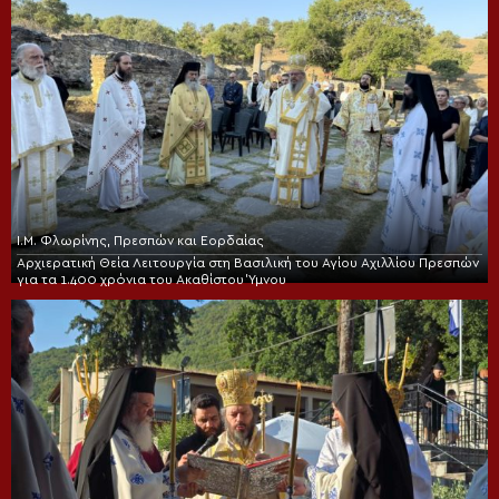
Ι.Μ. Φλωρίνης, Πρεσπών και Εορδαίας
Αρχιερατική Θεία Λειτουργία στη Βασιλική του Αγίου Αχιλλίου Πρεσπών
για τα 1.400 χρόνια του Ακαθίστου Ύμνου