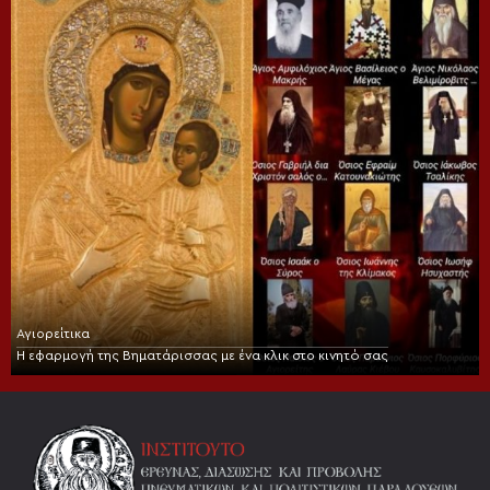
Αγιορείτικα
Η εφαρμογή της Βηματάρισσας με ένα κλικ στο κινητό σας